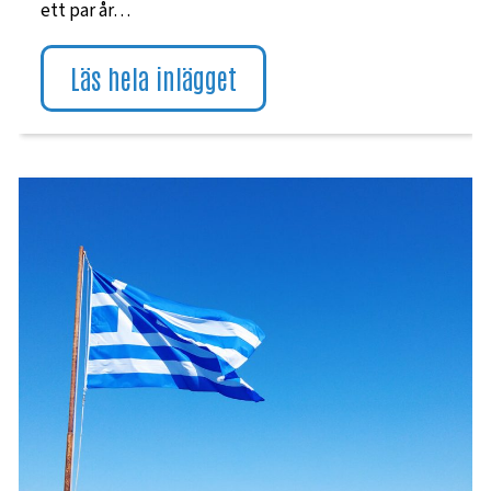
ett par år…
Läs hela inlägget