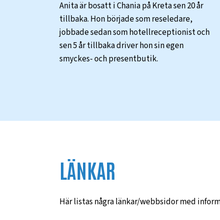
Anita är bosatt i Chania på Kreta sen 20 år
tillbaka. Hon började som reseledare,
jobbade sedan som hotellreceptionist och
sen 5 år tillbaka driver hon sin egen
smyckes- och presentbutik.
LÄNKAR
Här listas några länkar/webbsidor med inform