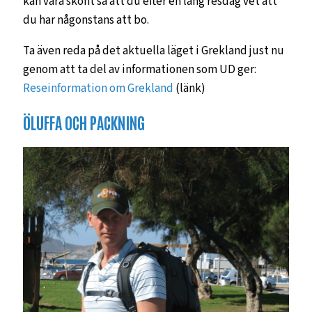
kan vara skönt så att du efter en lång resdag vet att
du har någonstans att bo.
Ta även reda på det aktuella läget i Grekland just nu
genom att ta del av informationen som UD ger:
Reseinformation om Grekland
(länk)
ÖLUFFA OCH PACKNING