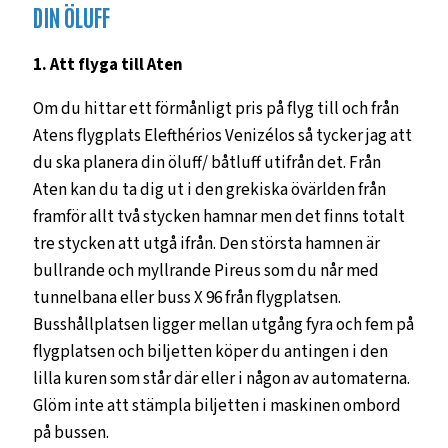
DIN ÖLUFF
1. Att flyga till Aten
Om du hittar ett förmånligt pris på flyg till och från
Atens flygplats Elefthérios Venizélos så tycker jag att
du ska planera din öluff/ båtluff utifrån det. Från
Aten kan du ta dig ut i den grekiska övärlden från
framför allt två stycken hamnar men det finns totalt
tre stycken att utgå ifrån. Den största hamnen är
bullrande och myllrande Pireus som du når med
tunnelbana eller buss X 96 från flygplatsen.
Busshållplatsen ligger mellan utgång fyra och fem på
flygplatsen och biljetten köper du antingen i den
lilla kuren som står där eller i någon av automaterna.
Glöm inte att stämpla biljetten i maskinen ombord
på bussen.