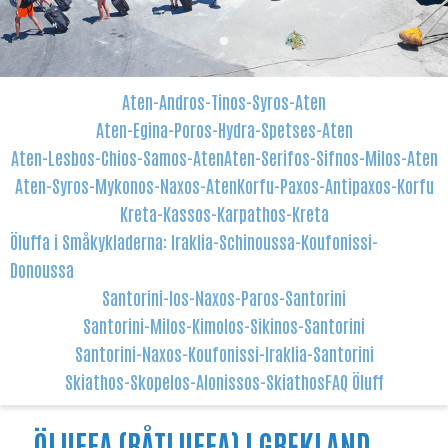
Aten-Andros-Tinos-Syros-Aten
Aten-Egina-Poros-Hydra-Spetses-Aten
Aten-Lesbos-Chios-Samos-Aten
Aten-Serifos-Sifnos-Milos-Aten
Aten-Syros-Mykonos-Naxos-Aten
Korfu-Paxos-Antipaxos-Korfu
Kreta-Kassos-Karpathos-Kreta
Öluffa i Småkykladerna: Iraklia-Schinoussa-Koufonissi-
Donoussa
Santorini-Ios-Naxos-Paros-Santorini
Santorini-Milos-Kimolos-Sikinos-Santorini
Santorini-Naxos-Koufonissi-Iraklia-Santorini
Skiathos-Skopelos-Alonissos-Skiathos
FAQ Öluff
ÖLUFFA (BÅTLUFFA) I GREKLAND