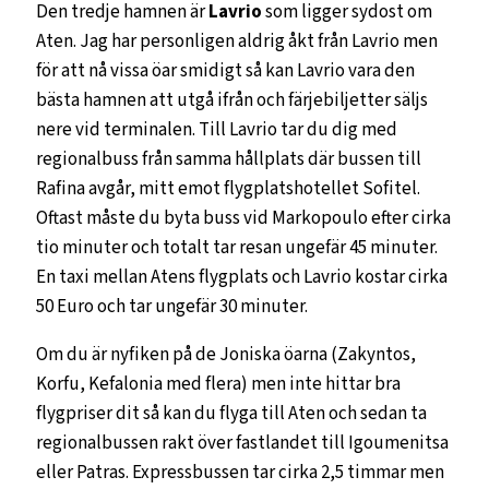
Den tredje hamnen är
Lavrio
som ligger sydost om
Aten. Jag har personligen aldrig åkt från Lavrio men
för att nå vissa öar smidigt så kan Lavrio vara den
bästa hamnen att utgå ifrån och färjebiljetter säljs
nere vid terminalen. Till Lavrio tar du dig med
regionalbuss från samma hållplats där bussen till
Rafina avgår, mitt emot flygplatshotellet Sofitel.
Oftast måste du byta buss vid Markopoulo efter cirka
tio minuter och totalt tar resan ungefär 45 minuter.
En taxi mellan Atens flygplats och Lavrio kostar cirka
50 Euro och tar ungefär 30 minuter.
Om du är nyfiken på de Joniska öarna (Zakyntos,
Korfu, Kefalonia med flera) men inte hittar bra
flygpriser dit så kan du flyga till Aten och sedan ta
regionalbussen rakt över fastlandet till Igoumenitsa
eller Patras. Expressbussen tar cirka 2,5 timmar men