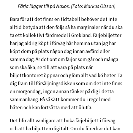
Färja lägger till på Naxos. (Foto: Markus Olsson)
Bara för att det finns en tidtabell behöver det inte
alltid betyda att den följs så ha marginaler när du ska
ta ett kollektivt färdmedel i Grekland. Färjebiljetter
har jag aldrig köpt i förväg här hemma utan jag har
köpt dem på plats någon dag innan avfärd eller
samma dag. Är det ont om färjor som går och många
som ska åka, se till att vara på plats när
biljettkontoret öppnar och glöm allt vad kö heter. Ta
dig fram till försäljningsdisken som om det inte finns
en morgondag, ingen annan tänker på dig i detta
sammanhang. På så sätt kommer du i regel med
båten och kan fortsätta med att öluffa.
Det blir allt vanligare att boka färjebiljett i förvag
och att ha biljetten digitalt. Om du föredrar det kan