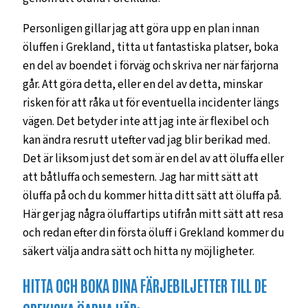
Personligen gillar jag att göra upp en plan innan
öluffen i Grekland, titta ut fantastiska platser, boka
en del av boendet i förväg och skriva ner när färjorna
går. Att göra detta, eller en del av detta, minskar
risken för att råka ut för eventuella incidenter längs
vägen. Det betyder inte att jag inte är flexibel och
kan ändra resrutt utefter vad jag blir berikad med.
Det är liksom just det som är en del av att öluffa eller
att båtluffa och semestern. Jag har mitt sätt att
öluffa på och du kommer hitta ditt sätt att öluffa på.
Här ger jag några öluffartips utifrån mitt sätt att resa
och redan efter din första öluff i Grekland kommer du
säkert välja andra sätt och hitta ny möjligheter.
HITTA OCH BOKA DINA FÄRJEBILJETTER TILL DE