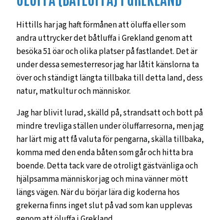
Hittills har jag haft förmånen att öluffa eller som
andra uttrycker det båtluffa i Grekland genom att
besöka 51 öar och olika platser på fastlandet. Det är
under dessa semesterresor jag har låtit känslorna ta
över och ständigt längta tillbaka till detta land, dess
natur, matkultur och människor.
Jag har blivit lurad, skälld på, strandsatt och bott på
mindre trevliga ställen under öluffarresorna, men jag
har lärt mig att få valuta för pengarna, skälla tillbaka,
komma med den enda båten som går och hitta bra
boende. Detta tack vare de otroligt gästvänliga och
hjälpsamma människor jag och mina vänner mött
längs vägen. När du börjar lära dig koderna hos
grekerna finns inget slut på vad som kan upplevas
genom att öluffa i Grekland.