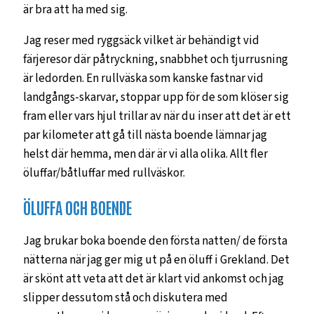
är bra att ha med sig.
Jag reser med ryggsäck vilket är behändigt vid
färjeresor där påtryckning, snabbhet och tjurrusning
är ledorden. En rullväska som kanske fastnar vid
landgångs-skarvar, stoppar upp för de som klöser sig
fram eller vars hjul trillar av när du inser att det är ett
par kilometer att gå till nästa boende lämnar jag
helst där hemma, men där är vi alla olika. Allt fler
öluffar/båtluffar med rullväskor.
ÖLUFFA OCH BOENDE
Jag brukar boka boende den första natten/ de första
nätterna när jag ger mig ut på en öluff i Grekland. Det
är skönt att veta att det är klart vid ankomst och jag
slipper dessutom stå och diskutera med