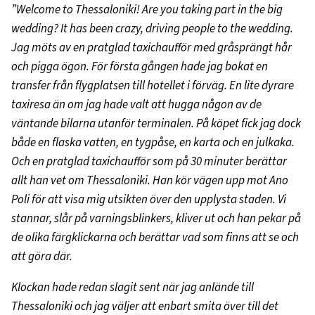
”Welcome to Thessaloniki! Are you taking part in the big
wedding? It has been crazy, driving people to the wedding.
Jag möts av en pratglad taxichaufför med gråsprängt hår
och pigga ögon. För första gången hade jag bokat en
transfer från flygplatsen till hotellet i förväg. En lite dyrare
taxiresa än om jag hade valt att hugga någon av de
väntande bilarna utanför terminalen. På köpet fick jag dock
både en flaska vatten, en tygpåse, en karta och en julkaka.
Och en pratglad taxichaufför som på 30 minuter berättar
allt han vet om Thessaloniki. Han kör vägen upp mot Ano
Poli för att visa mig utsikten över den upplysta staden. Vi
stannar, slår på varningsblinkers, kliver ut och han pekar på
de olika färgklickarna och berättar vad som finns att se och
att göra där.
Klockan hade redan slagit sent när jag anlände till
Thessaloniki och jag väljer att enbart smita över till det