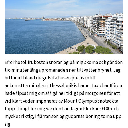
Efter hotellfrukosten snörar jag på mig skorna och går den
tio minuter långa promenaden ner till vattenbrynet. Jag
hittar ut bland de gulvita husen precis intill
ankomstterminalen i Thessalonikis hamn. Taxichauffören
hade tipsat mig om att gå ner tidigt på morgonen för att
vid klart väder imponeras av Mount Olympus snötäckta
topp. Tidigt för mig var den här dagen klockan 09.00 och
mycket riktig, i fjärran ser jag gudarnas boning torna upp
sig.