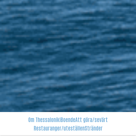
Om Thessaloniki
Boende
Att göra/sevärt
Restauranger/uteställen
Stränder