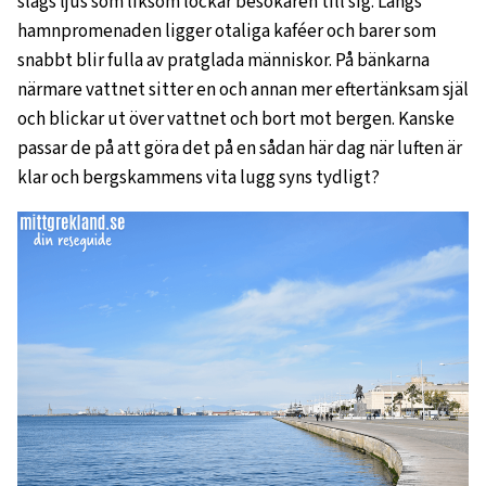
slags ljus som liksom lockar besökaren till sig. Längs
hamnpromenaden ligger otaliga kaféer och barer som
snabbt blir fulla av pratglada människor. På bänkarna
närmare vattnet sitter en och annan mer eftertänksam själ
och blickar ut över vattnet och bort mot bergen. Kanske
passar de på att göra det på en sådan här dag när luften är
klar och bergskammens vita lugg syns tydligt?