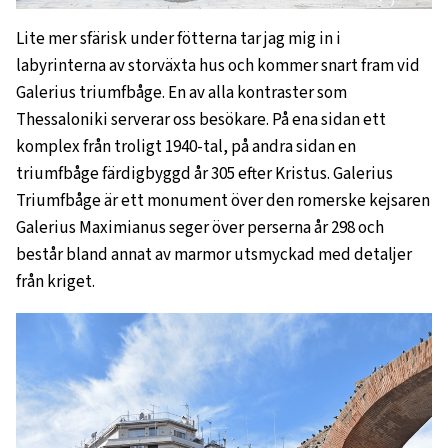
Lite mer sfärisk under fötterna tar jag mig in i
labyrinterna av storväxta hus och kommer snart fram vid
Galerius triumfbåge. En av alla kontraster som
Thessaloniki serverar oss besökare. På ena sidan ett
komplex från troligt 1940-tal, på andra sidan en
triumfbåge färdigbyggd år 305 efter Kristus. Galerius
Triumfbåge är ett monument över den romerske kejsaren
Galerius Maximianus seger över perserna år 298 och
består bland annat av marmor utsmyckad med detaljer
från kriget.