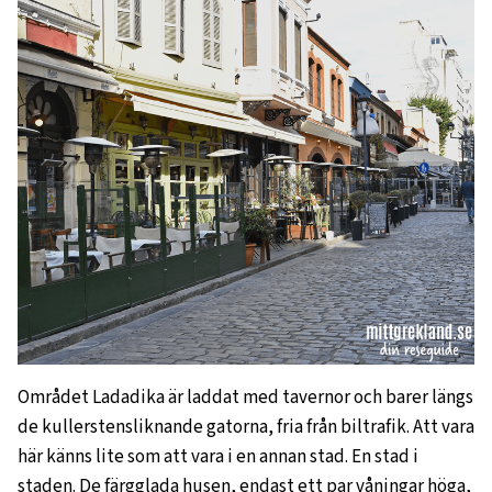
Området Ladadika är laddat med tavernor och barer längs
de kullerstensliknande gatorna, fria från biltrafik. Att vara
här känns lite som att vara i en annan stad. En stad i
staden. De färgglada husen, endast ett par våningar höga,