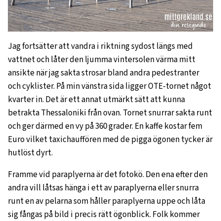
Jag fortsätter att vandra i riktning sydost längs med
vattnet och låter den ljumma vintersolen värma mitt
ansikte när jag sakta strosar bland andra pedestranter
och cyklister. På min vänstra sida ligger OTE-tornet något
kvarter in. Det är ett annat utmärkt sätt att kunna
betrakta Thessaloniki från ovan. Tornet snurrar sakta runt
och ger därmed en vy på 360 grader. En kaffe kostar fem
Euro vilket taxichauffören med de pigga ögonen tycker är
hutlöst dyrt.
Framme vid paraplyerna är det fotokö. Den ena efter den
andra vill låtsas hänga i ett av paraplyerna eller snurra
runt en av pelarna som håller paraplyerna uppe och låta
sig fångas på bild i precis rätt ögonblick. Folk kommer