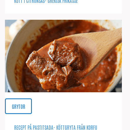
KÖTT I CITRONSÅS- GREKISK FRIKASSE
GRYTOR
RECEPT PÅ PASTITSADA- KÖTTGRYTA FRÅN KORFU