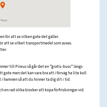
n för att se vilken gate det gäller.
ör att se vilket transportmedel som avses.
tter.
mmer till Pireus så går det en ”gratis-buss” längs
t gate men det kan vara bra att i förväg ha lite koll
i hamnen så att du hinner ta dig dit i tid.
ch en rad olika kiosker att köpa förfriskningar vid.