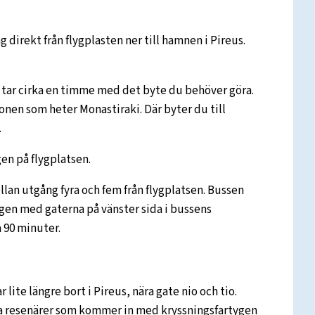
 direkt från flygplasten ner till hamnen i Pireus.
å tar cirka en timme med det byte du behöver göra.
ionen som heter Monastiraki. Där byter du till
.
en på flygplatsen.
lan utgång fyra och fem från flygplatsen. Bussen
ägen med gaterna på vänster sida i bussens
a 90 minuter.
lite längre bort i Pireus, nära gate nio och tio.
tera resenärer som kommer in med kryssningsfartygen