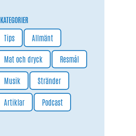
KATEGORIER
Tips
Allmänt
Mat och dryck
Resmål
Musik
Stränder
Artiklar
Podcast