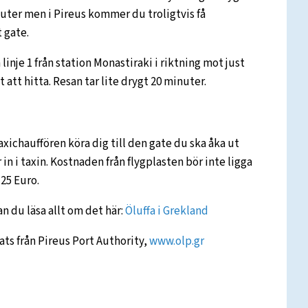
inuter men i Pireus kommer du troligtvis få
 gate.
linje 1 från station Monastiraki i riktning mot just
 att hitta. Resan tar lite drygt 20 minuter.
taxichauffören köra dig till den gate du ska åka ut
 in i taxin. Kostnaden från flygplasten bör inte ligga
 25 Euro.
n du läsa allt om det här:
Öluffa i Grekland
ats från Pireus Port Authority,
www.olp.gr