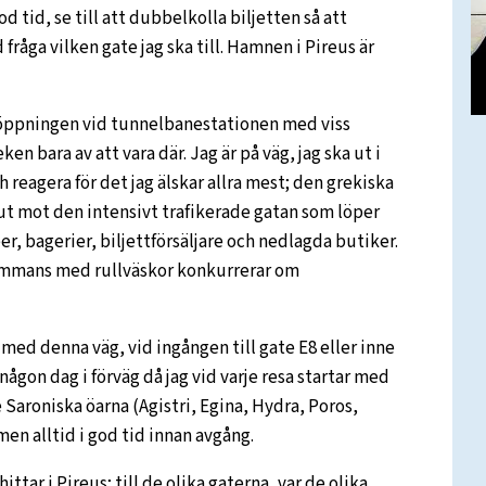
d tid, se till att dubbelkolla biljetten så att
fråga vilken gate jag ska till. Hamnen i Pireus är
öppningen vid tunnelbanestationen med viss
ken bara av att vara där. Jag är på väg, jag ska ut i
reagera för det jag älskar allra mest; den grekiska
e ut mot den intensivt trafikerade gatan som löper
er, bagerier, biljettförsäljare och nedlagda butiker.
lsammans med rullväskor konkurrerar om
 med denna väg, vid ingången till gate E8 eller inne
t någon dag i förväg då jag vid varje resa startar med
de Saroniska öarna (Agistri, Egina, Hydra, Poros,
 men alltid i god tid innan avgång.
ittar i Pireus; till de olika gaterna, var de olika