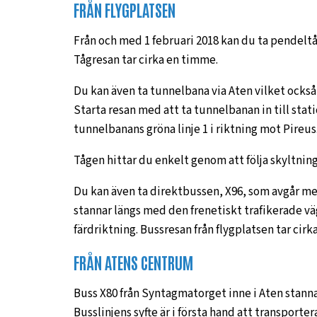
FRÅN FLYGPLATSEN
Från och med 1 februari 2018 kan du ta pendeltåg
Tågresan tar cirka en timme.
Du kan även ta tunnelbana via Aten vilket ocks
Starta resan med att ta tunnelbanan in till stat
tunnelbanans gröna linje 1 i riktning mot Pireus
Tågen hittar du enkelt genom att följa skyltning
Du kan även ta direktbussen, X96, som avgår mel
stannar längs med den frenetiskt trafikerade v
färdriktning. Bussresan från flygplatsen tar cirk
FRÅN ATENS CENTRUM
Buss X80 från Syntagmatorget inne i Aten stannar 
Busslinjens syfte är i första hand att transpor