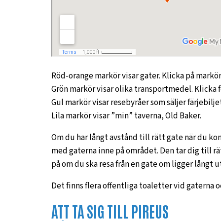
Röd-orange markör visar gater. Klicka på marköre
Grön markör visar olika transportmedel. Klicka f
Gul markör visar resebyråer som säljer färjebilje
Lila markör visar ”min” taverna, Old Baker.
Om du har långt avstånd till rätt gate när du ko
med gaterna inne på området. Den tar dig till rät
på om du ska resa från en gate om ligger långt ut 
Det finns flera offentliga toaletter vid gaterna o
ATT TA SIG TILL PIREUS