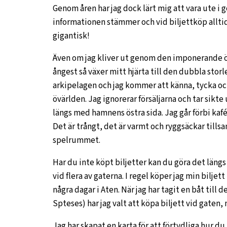
Genom åren har jag dock lärt mig att vara ute i go
informationen stämmer och vid biljettköp alltid 
gigantisk!
Även om jag kliver ut genom den imponerande 
ångest så växer mitt hjärta till den dubbla storle
arkipelagen och jag kommer att känna, tycka och 
övärlden. Jag ignorerar försäljarna och tar sikt
längs med hamnens östra sida. Jag går förbi kafé
Det är trångt, det är varmt och ryggsäckar til
spelrummet.
Har du inte köpt biljetter kan du göra det längs
vid flera av gaterna. I regel köper jag min biljet
några dagar i Aten. När jag har tagit en båt till 
Spteses) har jag valt att köpa biljett vid gaten,
Jag har skapat en karta för att förtydliga hur du h