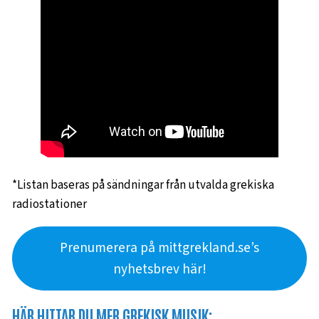
*Listan baseras på sändningar från utvalda grekiska
radiostationer
Prenumerera på mittgrekland.se’s
nyhetsbrev här!
HÄR HITTAR DU MER GREKISK MUSIK: