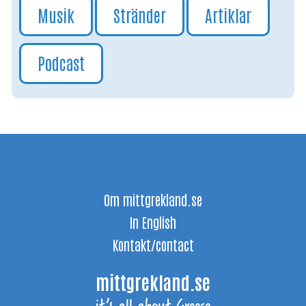
Musik
Stränder
Artiklar
Podcast
Om mittgrekland.se
In English
Kontakt/contact
mittgrekland.se
it’s all about Greece