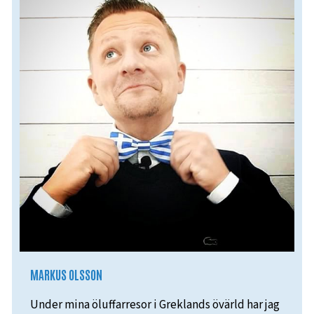
MARKUS OLSSON
Under mina öluffarresor i Greklands övärld har jag