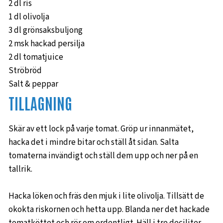
2 dl ris
1 dl olivolja
3 dl grönsaksbuljong
2 msk hackad persilja
2 dl tomatjuice
Ströbröd
Salt & peppar
TILLAGNING
Skär av ett lock på varje tomat. Gröp ur innanmätet,
hacka det i mindre bitar och ställ åt sidan. Salta
tomaterna invändigt och ställ dem upp och ner på en
tallrik.
Hacka löken och fräs den mjuk i lite olivolja. Tillsätt de
okokta riskornen och hetta upp. Blanda ner det hackade
tomatköttet och rör om ordentligt. Häll i tre deciliter