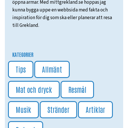
öppna armar. Med mittgrekland.se hoppas jag
kunna bygga uppe en webbsida med fakta och
inspiration för dig som ska eller planerar att resa
till Grekland.
KATEGORIER
Tips
Allmänt
Mat och dryck
Resmål
Musik
Stränder
Artiklar