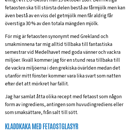
enligt ett EU-beslut från 15 oktober 2007. Den riktiga
fetaosten ska till största delen bestå av fårmjölk men kan
även bestå av en viss del getmjölk men får aldrig får
överstiga 30 % av den totala mängden mjölk.
För mig är fetaosten synonymt med Grekland och
smakminnena tar mig alltid tillbaka till fantastiska
semestrar vid Medelhavet med goda vänner och vackra
miljöer. Ikväll kommer jag för en stund resa tillbaka till
de vackra miljöerna i den grekiska övärlden medan det
utanför mitt fönster kommer vara lika svart som natten
efter det att mörkret har fallit.
Jag har samlat åtta olika recept med fetaost som någon
form av ingrediens, antingen som huvudingrediens eller
som smaksättare, från salt till sött.
KLADDKAKA MED FETAOSTGLASYR