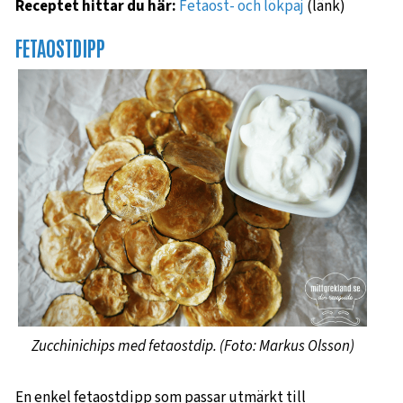
Receptet hittar du här:
Fetaost- och lökpaj
(länk)
FETAOSTDIPP
Zucchinichips med fetaostdip. (Foto: Markus Olsson)
En enkel fetaostdipp som passar utmärkt till