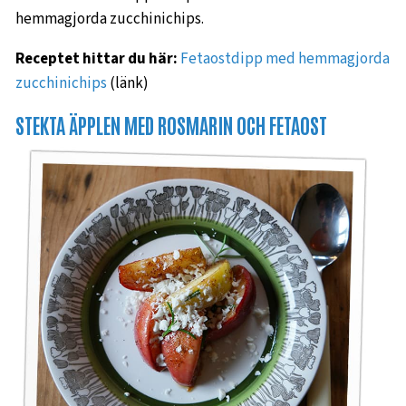
hemmagjorda zucchinichips.
Receptet hittar du här:
Fetaostdipp med hemmagjorda
zucchinichips
(länk)
STEKTA ÄPPLEN MED ROSMARIN OCH FETAOST