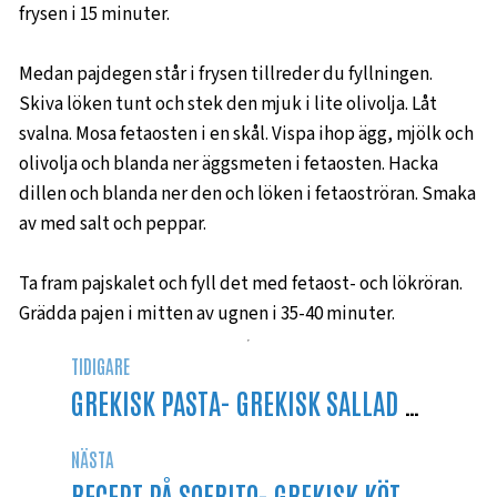
frysen i 15 minuter.
Medan pajdegen står i frysen tillreder du fyllningen.
Skiva löken tunt och stek den mjuk i lite olivolja. Låt
svalna. Mosa fetaosten i en skål. Vispa ihop ägg, mjölk och
olivolja och blanda ner äggsmeten i fetaosten. Hacka
dillen och blanda ner den och löken i fetaoströran. Smaka
av med salt och peppar.
Ta fram pajskalet och fyll det med fetaost- och lökröran.
Grädda pajen i mitten av ugnen i 35-40 minuter.
TIDIGARE
GREKISK PASTA- GREKISK SALLAD MÖTER TORTIGLIONI
NÄSTA
RECEPT PÅ SOFRITO- GREKISK KÖTTGRYTA FRÅN KORFU