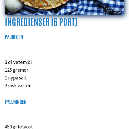
INGREDIENSER (6 PORT)
PAJDEGEN
3 dl vetemjöl
125 gr smör
1 nypa salt
2 msk vatten
FYLLNINGEN
450 gr fetaost