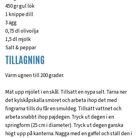
450 gr gul lök
1 knippe dill
3 ägg
0,75 dl olivoilja
1,5 dl mjölk
Salt & peppar
TILLAGNING
Värm ugnen till 200 grader.
Mät upp mjölet i en skål. Tillsätt en nypa salt. Tärna ner
det kylskåpskalla smöret och arbeta ihop det med
fingrarna tills du får en smuldeg. Tillsätt vattnet och
arbeta snabbt ihop pajdegen. Tryck ut degen i en
springform (25 cm i diameter). Tryck ut degen ganska
högt upp på kanterna. Nagga med en gaffel och ställ den i