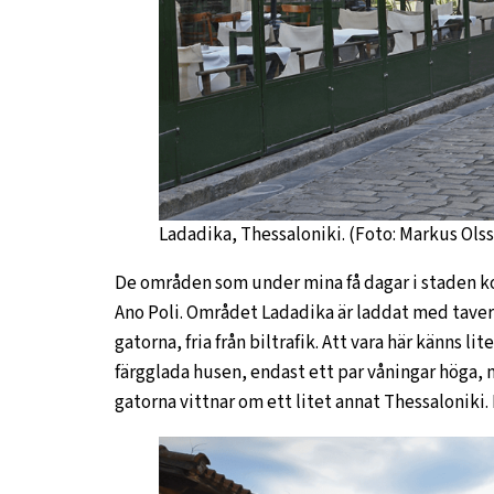
Ladadika, Thessaloniki. (Foto: Markus Ols
De områden som under mina få dagar i staden ko
Ano Poli. Området Ladadika är laddat med taver
gatorna, fria från biltrafik. Att vara här känns li
färgglada husen, endast ett par våningar höga,
gatorna vittnar om ett litet annat Thessalonik