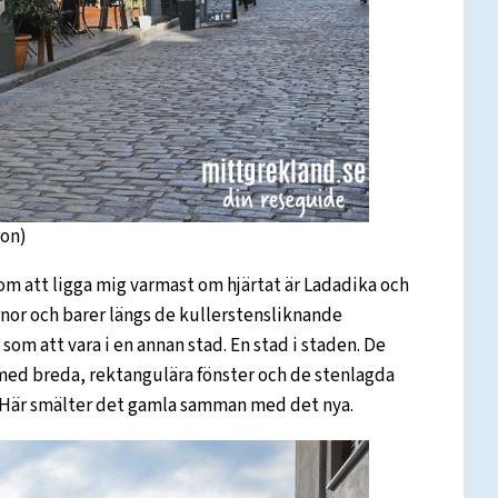
son)
m att ligga mig varmast om hjärtat är Ladadika och
nor och barer längs de kullerstensliknande
te som att vara i en annan stad. En stad i staden. De
 med breda, rektangulära fönster och de stenlagda
i. Här smälter det gamla samman med det nya.