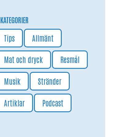
KATEGORIER
Tips
Allmänt
Mat och dryck
Resmål
Musik
Stränder
Artiklar
Podcast