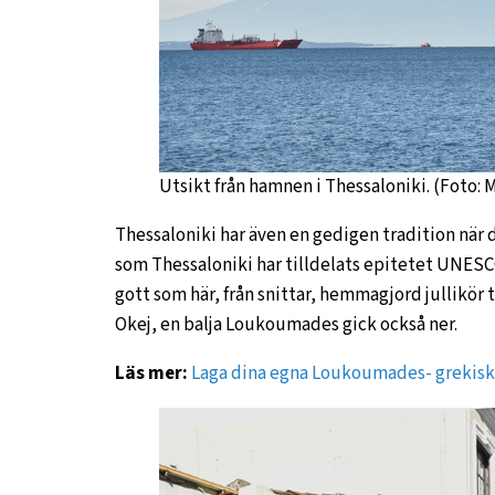
Utsikt från hamnen i Thessaloniki. (Foto: 
Thessaloniki har även en gedigen tradition när 
som Thessaloniki har tilldelats epitetet UNESCO 
gott som här, från snittar, hemmagjord jullikör 
Okej, en balja Loukoumades gick också ner.
Läs mer:
Laga dina egna Loukoumades- grekis