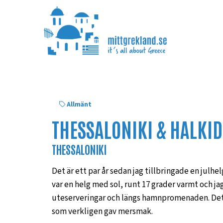
Allmänt
THESSALONIKI & HALKID
THESSALONIKI
Det är ett par år sedan jag tillbringade en julhel
var en helg med sol, runt 17 grader varmt och jag
uteserveringar och längs hamnpromenaden. Det va
som verkligen gav mersmak.