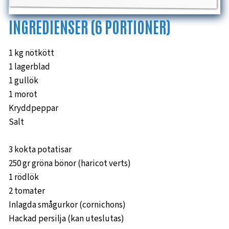
INGREDIENSER (6 PORTIONER)
1 kg nötkött
1 lagerblad
1 gullök
1 morot
Kryddpeppar
Salt
3 kokta potatisar
250 gr gröna bönor (haricot verts)
1 rödlök
2 tomater
Inlagda smågurkor (cornichons)
Hackad persilja (kan uteslutas)