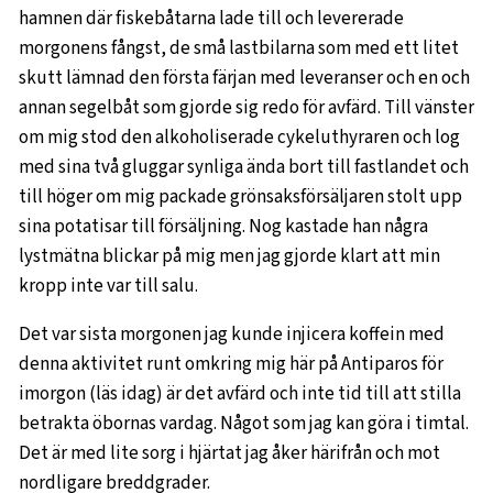
hamnen där fiskebåtarna lade till och levererade
morgonens fångst, de små lastbilarna som med ett litet
skutt lämnad den första färjan med leveranser och en och
annan segelbåt som gjorde sig redo för avfärd. Till vänster
om mig stod den alkoholiserade cykeluthyraren och log
med sina två gluggar synliga ända bort till fastlandet och
till höger om mig packade grönsaksförsäljaren stolt upp
sina potatisar till försäljning. Nog kastade han några
lystmätna blickar på mig men jag gjorde klart att min
kropp inte var till salu.
Det var sista morgonen jag kunde injicera koffein med
denna aktivitet runt omkring mig här på Antiparos för
imorgon (läs idag) är det avfärd och inte tid till att stilla
betrakta öbornas vardag. Något som jag kan göra i timtal.
Det är med lite sorg i hjärtat jag åker härifrån och mot
nordligare breddgrader.