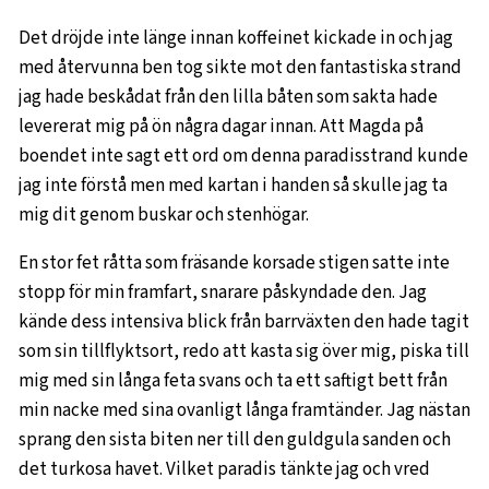
Det dröjde inte länge innan koffeinet kickade in och jag
med återvunna ben tog sikte mot den fantastiska strand
jag hade beskådat från den lilla båten som sakta hade
levererat mig på ön några dagar innan. Att Magda på
boendet inte sagt ett ord om denna paradisstrand kunde
jag inte förstå men med kartan i handen så skulle jag ta
mig dit genom buskar och stenhögar.
En stor fet råtta som fräsande korsade stigen satte inte
stopp för min framfart, snarare påskyndade den. Jag
kände dess intensiva blick från barrväxten den hade tagit
som sin tillflyktsort, redo att kasta sig över mig, piska till
mig med sin långa feta svans och ta ett saftigt bett från
min nacke med sina ovanligt långa framtänder. Jag nästan
sprang den sista biten ner till den guldgula sanden och
det turkosa havet. Vilket paradis tänkte jag och vred