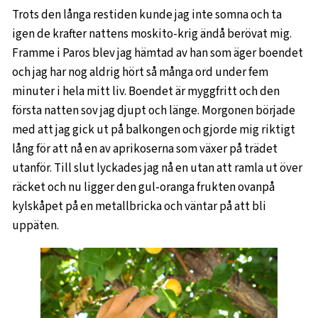
Trots den långa restiden kunde jag inte somna och ta
igen de krafter nattens moskito-krig ändå berövat mig.
Framme i Paros blev jag hämtad av han som äger boendet
och jag har nog aldrig hört så många ord under fem
minuter i hela mitt liv. Boendet är myggfritt och den
första natten sov jag djupt och länge. Morgonen började
med att jag gick ut på balkongen och gjorde mig riktigt
lång för att nå en av aprikoserna som växer på trädet
utanför. Till slut lyckades jag nå en utan att ramla ut över
räcket och nu ligger den gul-oranga frukten ovanpå
kylskåpet på en metallbricka och väntar på att bli
uppäten.