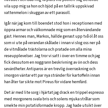
vila upp mig sa hon och bjöd på en tallrik uppskivad
vattenmelon i skuggan av ett parasoll.
Igår när jag kom till boendet stod hon i receptionen med
öppna armar och välkomnade mig som en återvändande
gäst. Hennes man, Markos, hällde genast upp två öl åt oss
som vi ute på verandan skålade i innan vi slog oss ner på
de vitmålade trästolarna och pratade om alla mina
reseupplevelser. Jag tror vi satt i över en timme och jag
fick dessutom en noggrann beskrivning av ön och dess
sevärdheter. Antiparos är en trevlig överraskning och
imorgon väntar ett par nya stränder för kartoffeln innan
han åter tar sikte mot Pireus för vidare hemfärd.
Det är med lite sorg i hjärtat jag drack en trippel espresso
med morgonens svala bris och solens mjuka strålar som
smekte min potatisformade kropp. Jag hade utsikt över