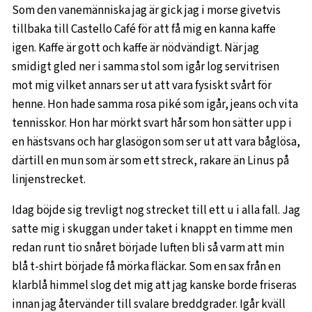
Som den vanemänniska jag är gick jag i morse givetvis
tillbaka till Castello Café för att få mig en kanna kaffe
igen. Kaffe är gott och kaffe är nödvändigt. När jag
smidigt gled ner i samma stol som igår log servitrisen
mot mig vilket annars ser ut att vara fysiskt svårt för
henne. Hon hade samma rosa piké som igår, jeans och vita
tennisskor. Hon har mörkt svart hår som hon sätter upp i
en hästsvans och har glasögon som ser ut att vara båglösa,
därtill en mun som är som ett streck, rakare än Linus på
linjenstrecket.
Idag böjde sig trevligt nog strecket till ett u i alla fall. Jag
satte mig i skuggan under taket i knappt en timme men
redan runt tio snåret började luften bli så varm att min
blå t-shirt började få mörka fläckar. Som en sax från en
klarblå himmel slog det mig att jag kanske borde friseras
innan jag återvänder till svalare breddgrader. Igår kväll