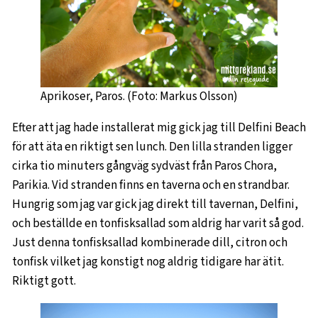
Aprikoser, Paros. (Foto: Markus Olsson)
Efter att jag hade installerat mig gick jag till Delfini Beach
för att äta en riktigt sen lunch. Den lilla stranden ligger
cirka tio minuters gångväg sydväst från Paros Chora,
Parikia. Vid stranden finns en taverna och en strandbar.
Hungrig som jag var gick jag direkt till tavernan, Delfini,
och beställde en tonfisksallad som aldrig har varit så god.
Just denna tonfisksallad kombinerade dill, citron och
tonfisk vilket jag konstigt nog aldrig tidigare har ätit.
Riktigt gott.