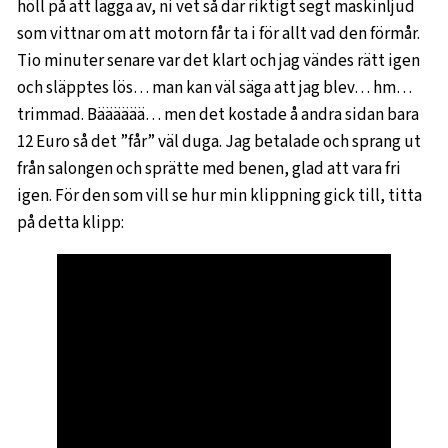
höll på att lägga av, ni vet så där riktigt segt maskinljud
som vittnar om att motorn får ta i för allt vad den förmår.
Tio minuter senare var det klart och jag vändes rätt igen
och släpptes lös… man kan väl säga att jag blev… hm…
trimmad. Bääääää… men det kostade å andra sidan bara
12 Euro så det ”får” väl duga. Jag betalade och sprang ut
från salongen och sprätte med benen, glad att vara fri
igen. För den som vill se hur min klippning gick till, titta
på detta klipp: