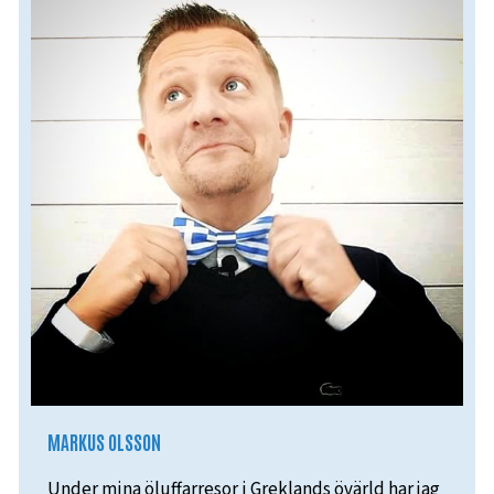
MARKUS OLSSON
Under mina öluffarresor i Greklands övärld har jag