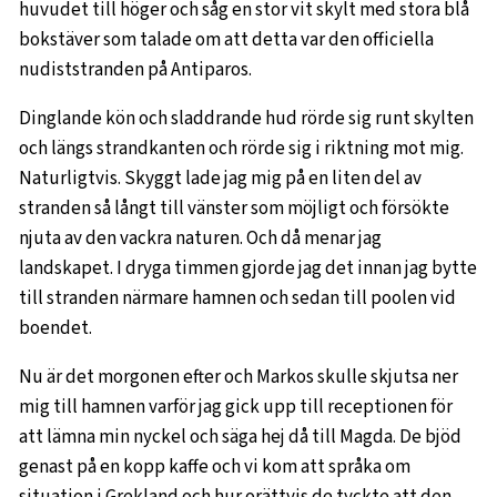
huvudet till höger och såg en stor vit skylt med stora blå
bokstäver som talade om att detta var den officiella
nudiststranden på Antiparos.
Dinglande kön och sladdrande hud rörde sig runt skylten
och längs strandkanten och rörde sig i riktning mot mig.
Naturligtvis. Skyggt lade jag mig på en liten del av
stranden så långt till vänster som möjligt och försökte
njuta av den vackra naturen. Och då menar jag
landskapet. I dryga timmen gjorde jag det innan jag bytte
till stranden närmare hamnen och sedan till poolen vid
boendet.
Nu är det morgonen efter och Markos skulle skjutsa ner
mig till hamnen varför jag gick upp till receptionen för
att lämna min nyckel och säga hej då till Magda. De bjöd
genast på en kopp kaffe och vi kom att språka om
situation i Grekland och hur orättvis de tyckte att den