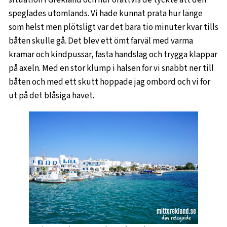
speglades utomlands. Vi hade kunnat prata hur länge
som helst men plötsligt var det bara tio minuter kvar tills
båten skulle gå. Det blev ett ömt farväl med varma
kramar och kindpussar, fasta handslag och trygga klappar
på axeln. Med en stor klump i halsen for vi snabbt ner till
båten och med ett skutt hoppade jag ombord och vi for
ut på det blåsiga havet.