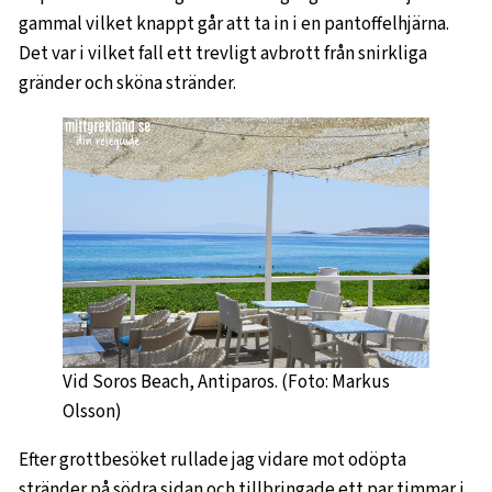
gammal vilket knappt går att ta in i en pantoffelhjärna.
Det var i vilket fall ett trevligt avbrott från snirkliga
gränder och sköna stränder.
Vid Soros Beach, Antiparos. (Foto: Markus
Olsson)
Efter grottbesöket rullade jag vidare mot odöpta
stränder på södra sidan och tillbringade ett par timmar i