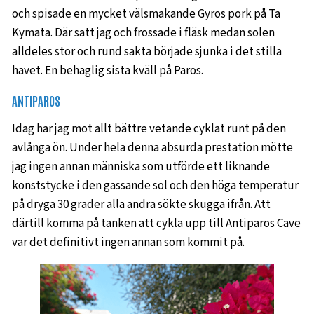
och spisade en mycket välsmakande Gyros pork på Ta
Kymata. Där satt jag och frossade i fläsk medan solen
alldeles stor och rund sakta började sjunka i det stilla
havet. En behaglig sista kväll på Paros.
ANTIPAROS
Idag har jag mot allt bättre vetande cyklat runt på den
avlånga ön. Under hela denna absurda prestation mötte
jag ingen annan människa som utförde ett liknande
konststycke i den gassande sol och den höga temperatur
på dryga 30 grader alla andra sökte skugga ifrån. Att
därtill komma på tanken att cykla upp till Antiparos Cave
var det definitivt ingen annan som kommit på.