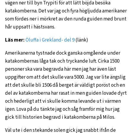
vägen ner till byn Trypiti för att lätt böjda besöka
katakomberna. Det var jag och fyra högljudda amerikaner
som fördes ner i mörkret av den runda guiden med brunt
hår uppsatt i hästsvans.
Läs mer:
Öluffa i Grekland- del 9
(länk)
Amerikanerna tystnade dock ganska omgående under
katakombernas låga tak och tryckande luft. Cirka 1500
personer ska vara begravda här men jag har även läst
uppgifter om att det skulle vara 5000. Jag var lite ängslig
att det skulle bli 1506 då berget är väldigt poröst och en
del av katakomberna har rasat in men guiden lovade dyrt
och hederligt att vi skulle komma levande ut i värmen
igen. Lova på du tänkte jag och såg framför mig hur jag
gick till historien begravd i katakomberna på Milos.
Väl ute i den stekande solen gick jag snabbt ifrån de