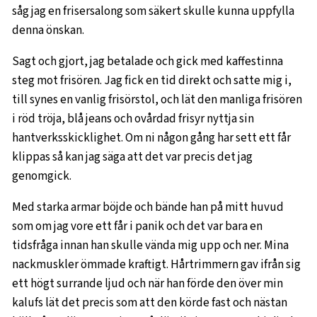
såg jag en frisersalong som säkert skulle kunna uppfylla
denna önskan.
Sagt och gjort, jag betalade och gick med kaffestinna
steg mot frisören. Jag fick en tid direkt och satte mig i,
till synes en vanlig frisörstol, och lät den manliga frisören
i röd tröja, blå jeans och ovårdad frisyr nyttja sin
hantverksskicklighet. Om ni någon gång har sett ett får
klippas så kan jag säga att det var precis det jag
genomgick.
Med starka armar böjde och bände han på mitt huvud
som om jag vore ett får i panik och det var bara en
tidsfråga innan han skulle vända mig upp och ner. Mina
nackmuskler ömmade kraftigt. Hårtrimmern gav ifrån sig
ett högt surrande ljud och när han förde den över min
kalufs lät det precis som att den körde fast och nästan