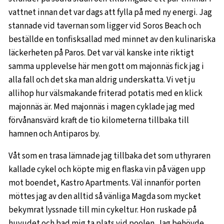
vattnet innan det var dags att fylla på med ny energi. Jag
stannade vid tavernan som ligger vid Soros Beach och
beställde en tonfisksallad med minnet av den kulinariska
läckerheten på Paros. Det var väl kanske inte riktigt
samma upplevelse här men gott om majonnäs fick jag i
alla fall och det ska man aldrig underskatta. Vi vet ju
allihop hur välsmakande friterad potatis med en klick
majonnäs är. Med majonnäs i magen cyklade jag med
förvånansvärd kraft de tio kilometerna tillbaka till
hamnen och Antiparos by.
Våt som en trasa lämnade jag tillbaka det som uthyraren
kallade cykel och köpte mig en flaska vin på vägen upp
mot boendet, Kastro Apartments. Väl innanför porten
möttes jag av den alltid så vänliga Magda som mycket
bekymrat lyssnade till min cykeltur. Hon ruskade på
huvudet och bad mig ta plats vid poolen. Jag behövde