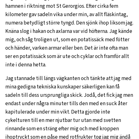
hamnen i riktning mot St Gerorgios. Efter cirka fem
kilometer gav sadeln vika under min, av allt fläskintag,
numera betydligt större tyngd. Den sjönk ihop liksom jag.
Knäna slog i hakan och axlarna var vid höfterna. Jag kände
mig, och såg troligen ut, som en potatissäck med fötter
och händer, varken armar eller ben. Det är inte ofta man
ser en potatissäck som är ute och cyklar och framför allt
inte i denna hetta.
Jag stannade till längs vägkanten och tänkte att jag med
mina gedigna tekniska kunskaper säkerligen kan få
sadeln till dess ursprungliga skick. Jodå, det fick jag men
endast under några minuter tills den med en suck åter
kapitulerade under min vikt. Detta gjorde inte
cykelturen till en mer njutbar tur utan med svetten
rinnande som en sträng efter mig och med kroppen
ihoptryckt som en påse med rotfrukter tog jag mig ändå