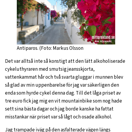
Antiparos. (Foto: Markus Olsson
Det var alltså inte så konstigt att den lätt alkoholiserade
cykeluthyraren med smutsig jeansskjorta,
vattenkammat hår och två svarta gluggar i munnen blev
så glad av min uppenbarelse för jag var säkerligen den
enda som hyrde cykel denna dag. Till det låga priset av
tre euro fick jag mig en vit mountainbike som nog hade
sett sina bästa dagar och jag borde kanske ha fattat
misstankar när priset var så lågt och osade alkohol.
Jag trampade iväg på den asfalterade vägen längs