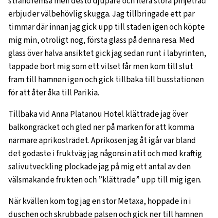
strandremsa men desto djupare och flera stora pinjeträd
erbjuder välbehövlig skugga. Jag tillbringade ett par
timmar där innan jag gick upp till staden igen och köpte
mig min, otroligt nog, första glass på denna resa. Med
glass över halva ansiktet gick jag sedan runt i labyrinten,
tappade bort mig som ett vilset får men kom till slut
fram till hamnen igen och gick tillbaka till busstationen
för att åter åka till Parikia.
Tillbaka vid Anna Platanou Hotel klättrade jag över
balkongräcket och gled ner på marken för att komma
närmare aprikosträdet. Aprikosen jag åt igår var bland
det godaste i fruktväg jag någonsin ätit och med kraftig
salivutveckling plockade jag på mig ett antal av den
välsmakande frukten och ”klättrade” upp till mig igen.
När kvällen kom tog jag en stor Metaxa, hoppade in i
duschen och skrubbade pälsen och gick ner till hamnen