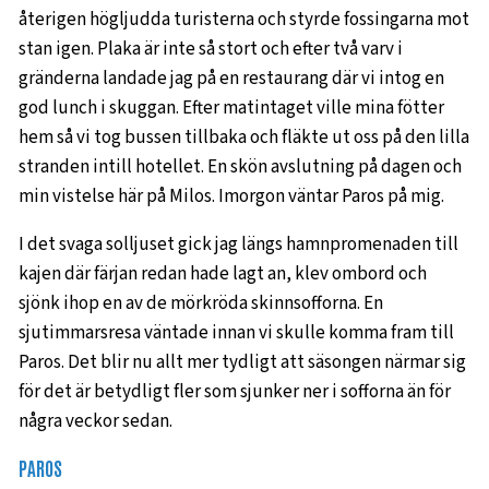
återigen högljudda turisterna och styrde fossingarna mot
stan igen. Plaka är inte så stort och efter två varv i
gränderna landade jag på en restaurang där vi intog en
god lunch i skuggan. Efter matintaget ville mina fötter
hem så vi tog bussen tillbaka och fläkte ut oss på den lilla
stranden intill hotellet. En skön avslutning på dagen och
min vistelse här på Milos. Imorgon väntar Paros på mig.
I det svaga solljuset gick jag längs hamnpromenaden till
kajen där färjan redan hade lagt an, klev ombord och
sjönk ihop en av de mörkröda skinnsofforna. En
sjutimmarsresa väntade innan vi skulle komma fram till
Paros. Det blir nu allt mer tydligt att säsongen närmar sig
för det är betydligt fler som sjunker ner i sofforna än för
några veckor sedan.
PAROS