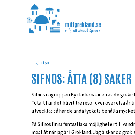
Tips
SIFNOS: ÅTTA (8) SAKER
Sifnos i ögruppen Kykladerna är en av de grekiska
Totalt har det blivit tre resor över över elva år
utvecklas så har de ändå lyckats behålla mycke
På Sifnos finns fantastiska möjligheter till vand
mest åt när jag är i Grekland. Jag älskar de gr