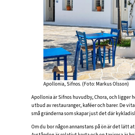
Apollonia, Sifnos. (Foto: Markus Olsson)
Apollonia är Sifnos huvudby, Chora, och ligger h
utbud av restauranger, kaféer och barer. De vita
små gränderna som skapar just det där kykladiska
Om du bor någon annanstans på ön är det lätt att
Avstånden är relativt korta och en taxiresa är hel