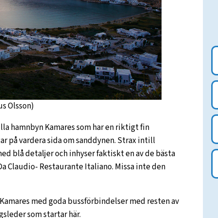
us Olsson)
illa hamnbyn Kamares som har en riktigt fin
r på vardera sida om sanddynen. Strax intill
med blå detaljer och inhyser faktiskt en av de bästa
a Claudio- Restaurante Italiano. Missa inte den
tt i Kamares med goda bussförbindelser med resten av
gsleder som startar här.