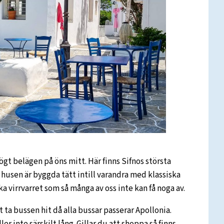
ögt belägen på öns mitt. Här finns Sifnos största
 husen är byggda tätt intill varandra med klassiska
 virrvarret som så många av oss inte kan få noga av.
 ta bussen hit då alla bussar passerar Apollonia.
ler inte särskilt lång. Gillar du att shoppa så finns