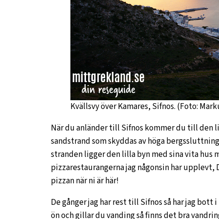
Kvällsvy över Kamares, Sifnos. (Foto: Mark
När du anländer till Sifnos kommer du till den l
sandstrand som skyddas av höga bergssluttninga
stranden ligger den lilla byn med sina vita hus 
pizzarestaurangerna jag någonsin har upplevt, D
pizzan när ni är här!
De gånger jag har rest till Sifnos så har jag bo
ön och gillar du vanding så finns det bra vandrin