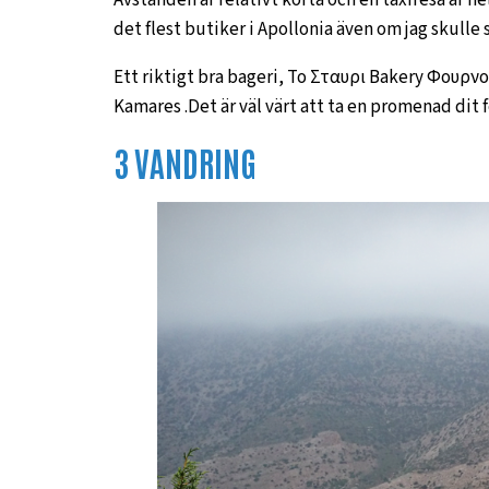
det flest butiker i Apollonia även om jag skulle
Ett riktigt bra bageri, Το Σταυρι Bakery Φουρνο
Kamares .Det är väl värt att ta en promenad dit f
3 VANDRING