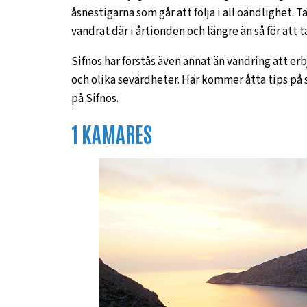
åsnestigarna som går att följa i all oändlighet. T
vandrat där i årtionden och längre än så för att t
Sifnos har förstås även annat än vandring att er
och olika sevärdheter. Här kommer åtta tips på
på Sifnos.
1 KAMARES