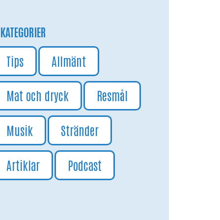
KATEGORIER
Tips
Allmänt
Mat och dryck
Resmål
Musik
Stränder
Artiklar
Podcast