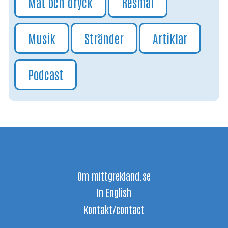
Mat och dryck
Resmål
Musik
Stränder
Artiklar
Podcast
Om mittgrekland.se
In English
Kontakt/contact