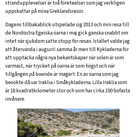
strandupplevelser är två företeelser som jag verkligen
uppskattar på mina Greklandsresor.
Dagens tillbakablick utspelade sig 2013 och min resa till
de Nordöstra Egeiska öarna i maj gick ganska snabbt om
intet när sjukdom satte stopp för resan. Istället valde jag
att återvända i augusti samma år men till Kykladerna för
att upptäcka några nya bekantskaper när solen är som
varmast, när trycket på öarna är som högst och när
tillgången på boende är magert. En av öarna som jag
besökte då var Iraklia i Småkykladerna. Lilla Iraklia som
är 18 kvadratkilometer stor och som har cirka 100 bofasta
invånare.