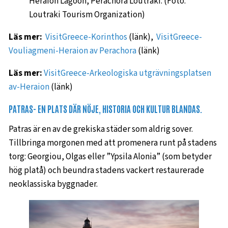
Heraion Lagoon, Perachora Loutraki. (Foto:
Loutraki Tourism Organization)
Läs mer:
VisitGreece-Korinthos
(länk),
VisitGreece-
Vouliagmeni-Heraion av Perachora
(länk)
Läs mer:
VisitGreece-Arkeologiska utgrävningsplatsen
av-Heraion
(länk)
PATRAS- EN PLATS DÄR NÖJE, HISTORIA OCH KULTUR BLANDAS.
Patras är en av de grekiska städer som aldrig sover.
Tillbringa morgonen med att promenera runt på stadens
torg: Georgiou, Olgas eller ”Ypsila Alonia” (som betyder
hög platå) och beundra stadens vackert restaurerade
neoklassiska byggnader.