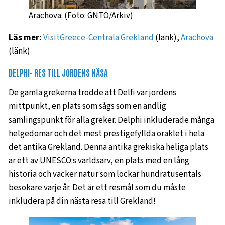
Arachova. (Foto: GNTO/Arkiv)
Läs mer:
VisitGreece-Centrala Grekland
(länk),
Arachova
(länk)
DELPHI- RES TILL JORDENS NÄSA
De gamla grekerna trodde att Delfi var jordens
mittpunkt, en plats som sågs som en andlig
samlingspunkt för alla greker. Delphi inkluderade många
helgedomar och det mest prestigefyllda oraklet i hela
det antika Grekland. Denna antika grekiska heliga plats
är ett av UNESCO:s världsarv, en plats med en lång
historia och vacker natur som lockar hundratusentals
besökare varje år. Det är ett resmål som du måste
inkludera på din nästa resa till Grekland!