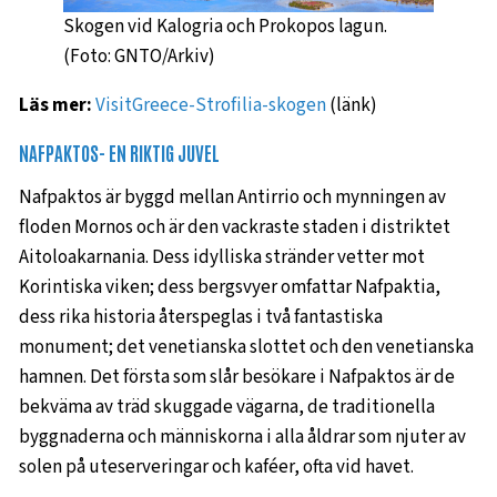
Skogen vid Kalogria och Prokopos lagun.
(Foto: GNTO/Arkiv)
Läs mer:
VisitGreece-Strofilia-skogen
(länk)
NAFPAKTOS- EN RIKTIG JUVEL
Nafpaktos är byggd mellan Antirrio och mynningen av
floden Mornos och är den vackraste staden i distriktet
Aitoloakarnania. Dess idylliska stränder vetter mot
Korintiska viken; dess bergsvyer omfattar Nafpaktia,
dess rika historia återspeglas i två fantastiska
monument; det venetianska slottet och den venetianska
hamnen. Det första som slår besökare i Nafpaktos är de
bekväma av träd skuggade vägarna, de traditionella
byggnaderna och människorna i alla åldrar som njuter av
solen på uteserveringar och kaféer, ofta vid havet.