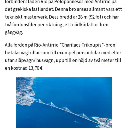
förbinder staden Rio på Peloponnesos med Antirrio på
det grekiska fastlandet. Denna bro anses allmänt vara ett
tekniskt mästerverk. Dess bredd är 28 m (92 fot) och har
två fordonsfiler per riktning, ett nödkörfält och en
gångväg.
Alla fordon på Rio-Antirrio ”Charilaos Trikoupis”-bron
betalar vägtullar som till exempel personbilar med eller
utan släpvagn/ husvagn, upp till en höjd av två meter till
en kostnad 13,70 €.