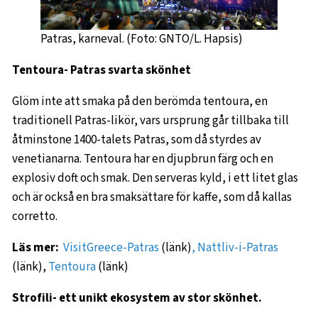
Patras, karneval. (Foto: GNTO/L. Hapsis)
Tentοura- Patras svarta skönhet
Glöm inte att smaka på den berömda tentoura, en
traditionell Patras-likör, vars ursprung går tillbaka till
åtminstone 1400-talets Patras, som då styrdes av
venetianarna. Tentoura har en djupbrun färg och en
explosiv doft och smak. Den serveras kyld, i ett litet glas
och är också en bra smaksättare för kaffe, som då kallas
corretto.
Läs mer:
VisitGreece-Patras
(länk)
, Nattliv-i-Patras
(länk),
Tentoura
(länk)
Strofili- ett unikt ekosystem av stor skönhet.