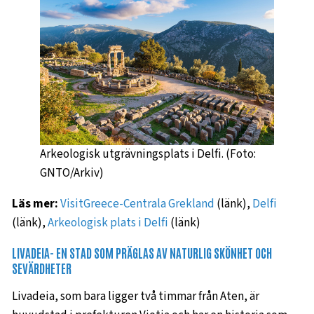
Arkeologisk utgrävningsplats i Delfi. (Foto:
GNTO/Arkiv)
Läs mer:
VisitGreece-Centrala Grekland
(länk),
Delfi
(länk),
Arkeologisk plats i Delfi
(länk)
LIVADEIA- EN STAD SOM PRÄGLAS AV NATURLIG SKÖNHET OCH
SEVÄRDHETER
Livadeia, som bara ligger två timmar från Aten, är