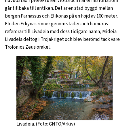
huvudstad i prefekturen Viotia och har en historia som
går tillbaka till antiken. Det är en stad byggd mellan
bergen Parnassus och Elikonas på en höjd av 160 meter.
Floden Erkynas rinner genom staden och homeros
refererar till Livadeia med dess tidigare namn, Mideia.
Livadeia deltog i Trojakriget och blev berömd tack vare
Trofonios Zeus orakel.
Livadeia. (Foto: GNTO/Arkiv)