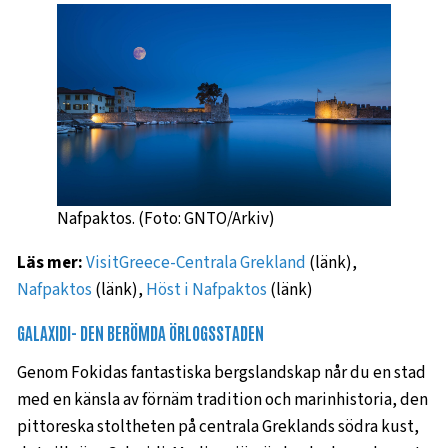
Nafpaktos. (Foto: GNTO/Arkiv)
Läs mer:
VisitGreece-Centrala Grekland
(länk),
Nafpaktos
(länk),
Höst i Nafpaktos
(länk)
GALAXIDI- DEN BERÖMDA ÖRLOGSSTADEN
Genom Fokidas fantastiska bergslandskap når du en stad
med en känsla av förnäm tradition och marinhistoria, den
pittoreska stoltheten på centrala Greklands södra kust,