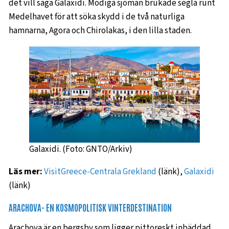
det vill säga Galaxidi. Modiga sjömän brukade segla runt
Medelhavet för att söka skydd i de två naturliga
hamnarna, Agora och Chirolakas, i den lilla staden.
Galaxidi. (Foto: GNTO/Arkiv)
Läs mer:
VisitGreece-Centrala Grekland
(länk),
Galaxidi
(länk)
ARACHOVA- EN KOSMOPOLITISK VINTERDESTINATION
Arachova är en bergsby som ligger pittoreskt inbäddad