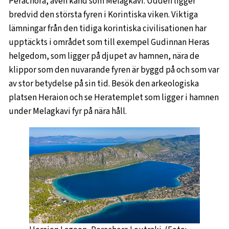
Perachora, även känd som Melagkavi. Udden ligger
bredvid den största fyren i Korintiska viken. Viktiga
lämningar från den tidiga korintiska civilisationen har
upptäckts i området som till exempel Gudinnan Heras
helgedom, som ligger på djupet av hamnen, nära de
klippor som den nuvarande fyren är byggd på och som var
av stor betydelse på sin tid. Besök den arkeologiska
platsen Heraion och se Heratemplet som ligger i hamnen
under Melagkavi fyr på nära håll.