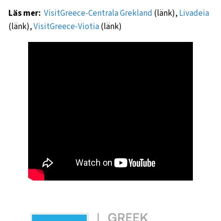
Läs mer:
VisitGreece-Centrala Grekland
(länk),
Livadeia
(länk),
VisitGreece-Viotia
(länk)