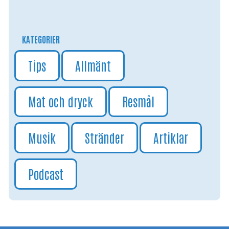
KATEGORIER
Tips
Allmänt
Mat och dryck
Resmål
Musik
Stränder
Artiklar
Podcast