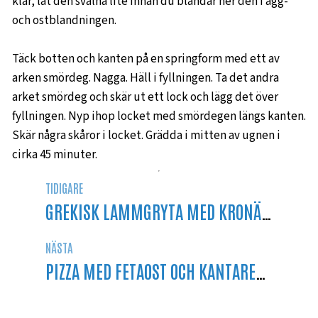
klar, låt den svalna lite innan du blandar ner den i ägg-
och ostblandningen.
Täck botten och kanten på en springform med ett av
arken smördeg. Nagga. Häll i fyllningen. Ta det andra
arket smördeg och skär ut ett lock och lägg det över
fyllningen. Nyp ihop locket med smördegen längs kanten.
Skär några skåror i locket. Grädda i mitten av ugnen i
cirka 45 minuter.
TIDIGARE
GREKISK LAMMGRYTA MED KRONÄRTSKOCKSHJÄRTAN OCH KALAMATAOLIVER
NÄSTA
PIZZA MED FETAOST OCH KANTARELLER