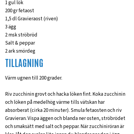
1 gul lök
200 gr fetaost
1,5 dl Gravieraost (riven)
3 ägg
2 msk ströbröd
Salt & peppar
2 ark smördeg
TILLAGNING
Värm ugnen till 200 grader.
Riv zucchinin grovt och hacka löken fint. Koka zucchinin
och löken på medelhög värme tills vätskan har
absorberat (cirka 20 minuter). Smula fetaosten och riv
Gravieran. Vispa äggen och blanda ner osten, ströbrödet
och smaksätt med salt och peppar. När zucchiniröran är