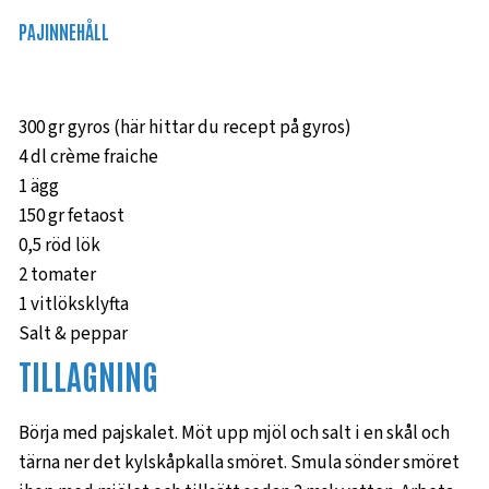
PAJINNEHÅLL
300 gr gyros (här hittar du recept på gyros)
4 dl crème fraiche
1 ägg
150 gr fetaost
0,5 röd lök
2 tomater
1 vitlöksklyfta
Salt & peppar
TILLAGNING
Börja med pajskalet. Möt upp mjöl och salt i en skål och
tärna ner det kylskåpkalla smöret. Smula sönder smöret