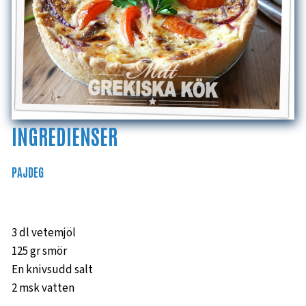
INGREDIENSER
PAJDEG
3 dl vetemjöl
125 gr smör
En knivsudd salt
2 msk vatten