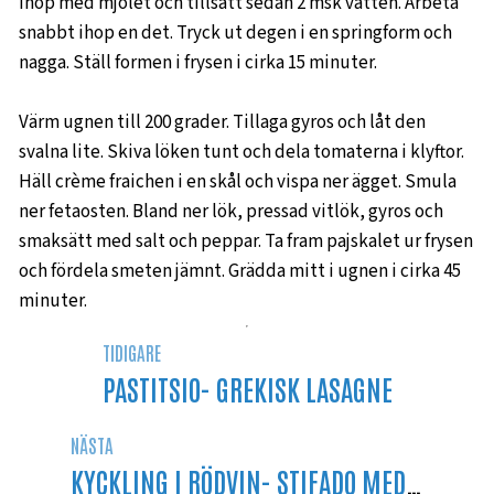
ihop med mjölet och tillsätt sedan 2 msk vatten. Arbeta
snabbt ihop en det. Tryck ut degen i en springform och
nagga. Ställ formen i frysen i cirka 15 minuter.
Värm ugnen till 200 grader. Tillaga gyros och låt den
svalna lite. Skiva löken tunt och dela tomaterna i klyftor.
Häll crème fraichen i en skål och vispa ner ägget. Smula
ner fetaosten. Bland ner lök, pressad vitlök, gyros och
smaksätt med salt och peppar. Ta fram pajskalet ur frysen
och fördela smeten jämnt. Grädda mitt i ugnen i cirka 45
minuter.
TIDIGARE
PASTITSIO- GREKISK LASAGNE
NÄSTA
KYCKLING I RÖDVIN- STIFADO MED KYCKLING