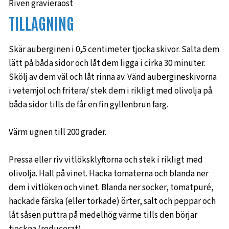
Riven gravieraost
TILLAGNING
Skär auberginen i 0,5 centimeter tjocka skivor. Salta dem
lätt på båda sidor och låt dem ligga i cirka 30 minuter.
Skölj av dem väl och låt rinna av. Vänd aubergineskivorna
i vetemjöl och fritera/ stek dem i rikligt med olivolja på
båda sidor tills de får en fin gyllenbrun färg.
Värm ugnen till 200 grader.
Pressa eller riv vitlöksklyftorna och stek i rikligt med
olivolja. Häll på vinet. Hacka tomaterna och blanda ner
dem i vitlöken och vinet. Blanda ner socker, tomatpuré,
hackade färska (eller torkade) örter, salt och peppar och
låt såsen puttra på medelhög värme tills den börjar
tjockna (reducerat).