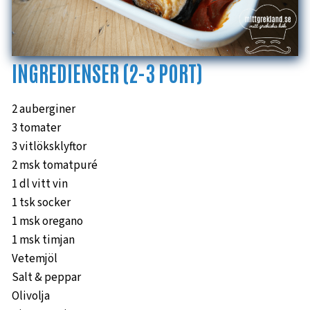
INGREDIENSER (2-3 PORT)
2 auberginer
3 tomater
3 vitlöksklyftor
2 msk tomatpuré
1 dl vitt vin
1 tsk socker
1 msk oregano
1 msk timjan
Vetemjöl
Salt & peppar
Olivolja