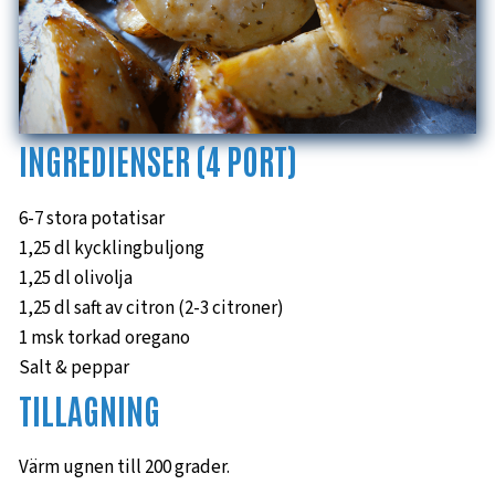
INGREDIENSER (4 PORT)
6-7 stora potatisar
1,25 dl kycklingbuljong
1,25 dl olivolja
1,25 dl saft av citron (2-3 citroner)
1 msk torkad oregano
Salt & peppar
TILLAGNING
Värm ugnen till 200 grader.