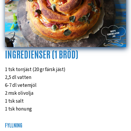
INGREDIENSER (1 BRÖD)
1 tsk torrjäst (20 gr färsk jäst)
2,5 dl vatten
6-7 dl vetemjöl
2 msk olivolja
1 tsk salt
1 tsk honung
FYLLNING