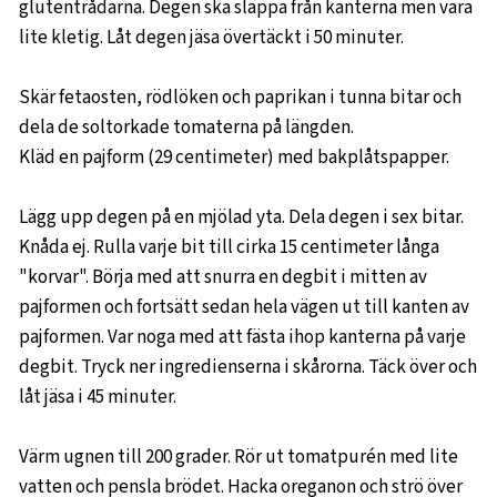
glutentrådarna. Degen ska släppa från kanterna men vara
lite kletig. Låt degen jäsa övertäckt i 50 minuter.
Skär fetaosten, rödlöken och paprikan i tunna bitar och
dela de soltorkade tomaterna på längden.
Kläd en pajform (29 centimeter) med bakplåtspapper.
Lägg upp degen på en mjölad yta. Dela degen i sex bitar.
Knåda ej. Rulla varje bit till cirka 15 centimeter långa
"korvar". Börja med att snurra en degbit i mitten av
pajformen och fortsätt sedan hela vägen ut till kanten av
pajformen. Var noga med att fästa ihop kanterna på varje
degbit. Tryck ner ingredienserna i skårorna. Täck över och
låt jäsa i 45 minuter.
Värm ugnen till 200 grader. Rör ut tomatpurén med lite
vatten och pensla brödet. Hacka oreganon och strö över