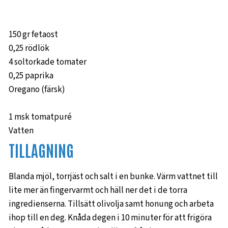
150 gr fetaost
0,25 rödlök
4 soltorkade tomater
0,25 paprika
Oregano (färsk)
1 msk tomatpuré
Vatten
TILLAGNING
Blanda mjöl, torrjäst och salt i en bunke. Värm vattnet till
lite mer än fingervarmt och häll ner det i de torra
ingredienserna. Tillsätt olivolja samt honung och arbeta
ihop till en deg. Knåda degen i 10 minuter för att frigöra