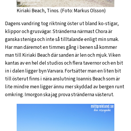
Kiriaki Beach, Tinos. (Foto: Markus Olsson)
Dagens vandring tog riktning öster ut bland ko-stigar,
klippor och grusvägar. Stränderna närmast Chora är
ganska steniga och inte så tilltalande enligt min smak.
Har man däremot en timmes gång i benen så kommer
man till Kiriaki Beach där sanden är len och mjuk. Viken
kantas av en hel del studios och flera tavernor och en bit
in i dalen ligger byn Varvara. Fortsätter man en liten bit
till österut finns i nära anslutning Ioannis Beach som är
lite mindre men ligger ännu mer skyddad av bergen runt
omkring. Imorgon ska jag prova stränderna västerut.