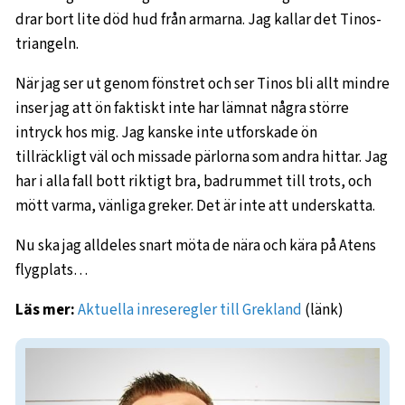
drar bort lite död hud från armarna. Jag kallar det Tinos-
triangeln.
När jag ser ut genom fönstret och ser Tinos bli allt mindre
inser jag att ön faktiskt inte har lämnat några större
intryck hos mig. Jag kanske inte utforskade ön
tillräckligt väl och missade pärlorna som andra hittar. Jag
har i alla fall bott riktigt bra, badrummet till trots, och
mött varma, vänliga greker. Det är inte att underskatta.
Nu ska jag alldeles snart möta de nära och kära på Atens
flygplats…
Läs mer:
Aktuella inreseregler till Grekland
(länk)