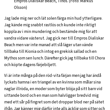
Empros Dialiskar Beach, Tinos. (Foto: Markus
Olsson)
Jag lade mig ner och lät solen färga min hud ytterligare.
Jag kände mig snabbt rastlös och kunde inte riktigt
koppla av i min mundering och bestämde mig för att
vandra vidare västerut. Jag gick ner till Empros Dialiskar
Beach men var inte manad att slå läger utan vände
tillbaka till Kionia och intog en grekisk sallad och en
Mythos som sen lunch. Därefter gick jag tillbaka till Chora
och köpte dagens färjebiljett.
Vi är inte många på den röd-vita färjan men jag har ändå
lyckats hamna i en triangel av en kvinna som målar sina
naglar illröda, en moder som byter blöja på sitt barn vid
sittande bord och en man som halvligger bredvid mig
med ett sår på fingret som det droppar blod ner på sätet
ifrån. Jag känner mig därför inte alls äcklig som sitter och