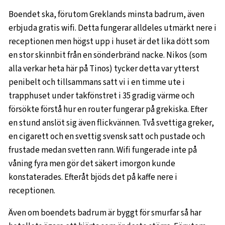
Boendet ska, förutom Greklands minsta badrum, även
erbjuda gratis wifi. Detta fungerar alldeles utmärkt nere i
receptionen men högst upp i huset är det lika dött som
en stor skinnbit från en sönderbränd nacke. Nikos (som
alla verkar heta här på Tinos) tycker detta var ytterst
penibelt och tillsammans satt vi i en timme ute i
trapphuset under takfönstret i 35 gradig värme och
försökte förstå hur en router fungerar på grekiska. Efter
en stund anslöt sig även flickvännen. Två svettiga greker,
en cigarett och en svettig svensk satt och pustade och
frustade medan svetten rann. Wifi fungerade inte på
våning fyra men gör det säkert imorgon kunde
konstaterades. Efteråt bjöds det på kaffe nere i
receptionen.
Även om boendets badrum är byggt för smurfar så har