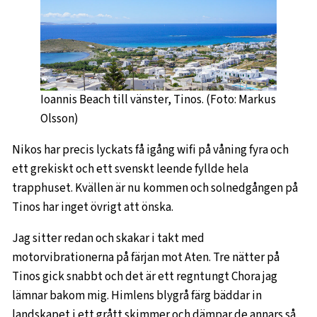
Ioannis Beach till vänster, Tinos. (Foto: Markus
Olsson)
Nikos har precis lyckats få igång wifi på våning fyra och
ett grekiskt och ett svenskt leende fyllde hela
trapphuset. Kvällen är nu kommen och solnedgången på
Tinos har inget övrigt att önska.
Jag sitter redan och skakar i takt med
motorvibrationerna på färjan mot Aten. Tre nätter på
Tinos gick snabbt och det är ett regntungt Chora jag
lämnar bakom mig. Himlens blygrå färg bäddar in
landskapet i ett grått skimmer och dämpar de annars så