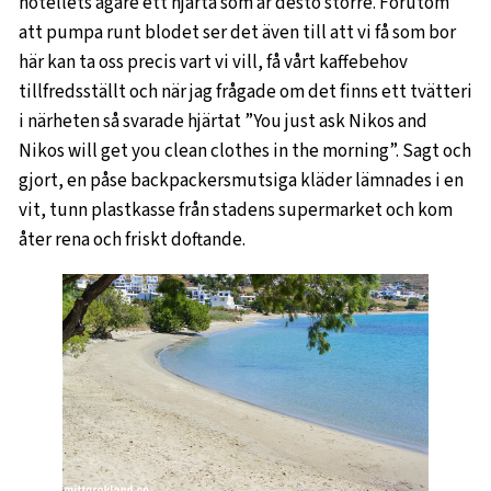
hotellets ägare ett hjärta som är desto större. Förutom
att pumpa runt blodet ser det även till att vi få som bor
här kan ta oss precis vart vi vill, få vårt kaffebehov
tillfredsställt och när jag frågade om det finns ett tvätteri
i närheten så svarade hjärtat ”You just ask Nikos and
Nikos will get you clean clothes in the morning”. Sagt och
gjort, en påse backpackersmutsiga kläder lämnades i en
vit, tunn plastkasse från stadens supermarket och kom
åter rena och friskt doftande.