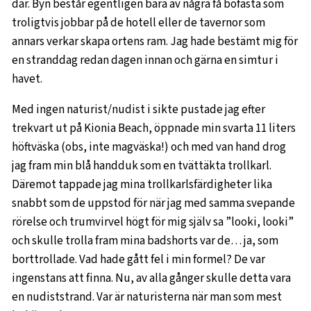
där. Byn består egentligen bara av några få bofasta som
troligtvis jobbar på de hotell eller de tavernor som
annars verkar skapa ortens ram. Jag hade bestämt mig för
en stranddag redan dagen innan och gärna en simtur i
havet.
Med ingen naturist/nudist i sikte pustade jag efter
trekvart ut på Kionia Beach, öppnade min svarta 11 liters
höftväska (obs, inte magväska!) och med van hand drog
jag fram min blå handduk som en tvättäkta trollkarl.
Däremot tappade jag mina trollkarlsfärdigheter lika
snabbt som de uppstod för när jag med samma svepande
rörelse och trumvirvel högt för mig själv sa ”looki, looki”
och skulle trolla fram mina badshorts var de… ja, som
borttrollade. Vad hade gått fel i min formel? De var
ingenstans att finna. Nu, av alla gånger skulle detta vara
en nudiststrand. Var är naturisterna när man som mest