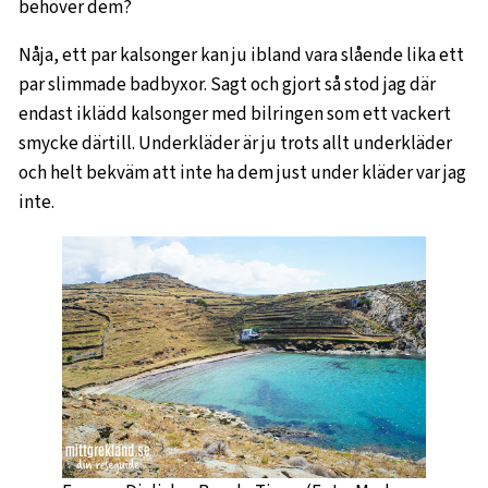
behöver dem?
Nåja, ett par kalsonger kan ju ibland vara slående lika ett
par slimmade badbyxor. Sagt och gjort så stod jag där
endast iklädd kalsonger med bilringen som ett vackert
smycke därtill. Underkläder är ju trots allt underkläder
och helt bekväm att inte ha dem just under kläder var jag
inte.