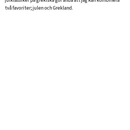
julklassiker på grekiska gör ändå att jag kan kombinera
två favoriter; julen och Grekland.