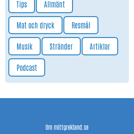
Tips
Allmänt
Mat och dryck
Resmål
Musik
Stränder
Artiklar
Podcast
Om mittgrekland.se