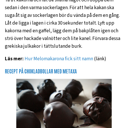
sedan i den varma sockerlagen. För att hela kakan ska
suga åt sig av sockerlagen bör du vända på dem en gång.
Låt de ligga i lagen i cirka 30 sekunder totalt. Lyft upp
kakorna med en gaffel, lägg dem på bakplåten igen och
strö över hackade valnötter och lite kanel. Förvara dessa
grekiska julkakor i tättslutande burk.
Läs mer:
Hur Melomakarona fick sitt namn
(länk)
RECEPT PÅ CHOKLADBOLLAR MED METAXA