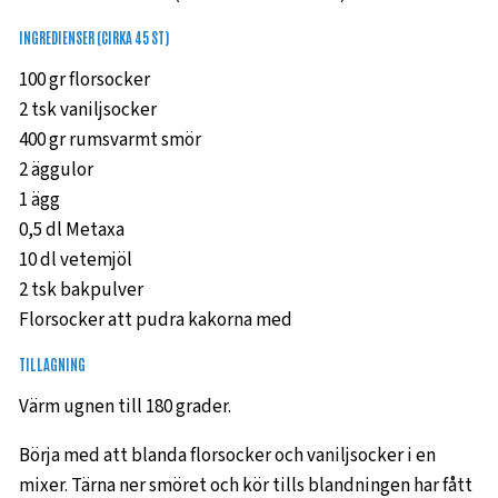
INGREDIENSER (CIRKA 45 ST)
100 gr florsocker
2 tsk vaniljsocker
400 gr rumsvarmt smör
2 äggulor
1 ägg
0,5 dl Metaxa
10 dl vetemjöl
2 tsk bakpulver
Florsocker att pudra kakorna med
TILLAGNING
Värm ugnen till 180 grader.
Börja med att blanda florsocker och vaniljsocker i en
mixer. Tärna ner smöret och kör tills blandningen har fått