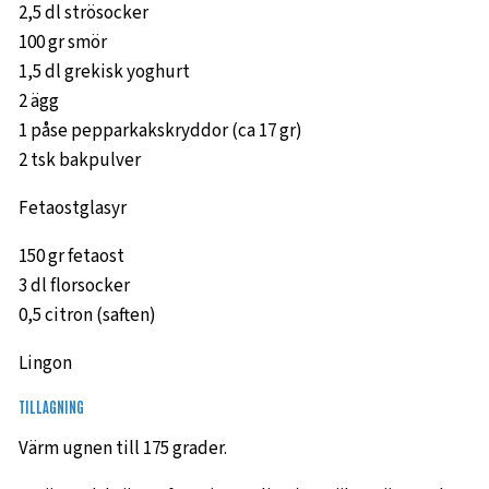
2,5 dl strösocker
100 gr smör
1,5 dl grekisk yoghurt
2 ägg
1 påse pepparkakskryddor (ca 17 gr)
2 tsk bakpulver
Fetaostglasyr
150 gr fetaost
3 dl florsocker
0,5 citron (saften)
Lingon
TILLAGNING
Värm ugnen till 175 grader.