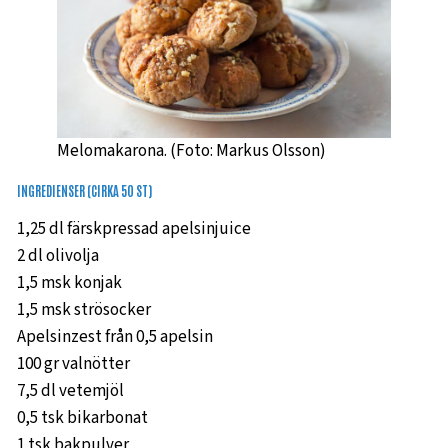
Melomakarona. (Foto: Markus Olsson)
INGREDIENSER (CIRKA 50 ST)
1,25 dl färskpressad apelsinjuice
2 dl olivolja
1,5 msk konjak
1,5 msk strösocker
Apelsinzest från 0,5 apelsin
100 gr valnötter
7,5 dl vetemjöl
0,5 tsk bikarbonat
1 tsk bakpulver