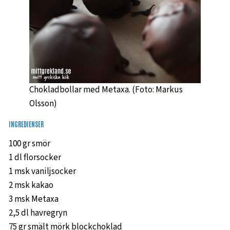
Chokladbollar med Metaxa. (Foto: Markus
Olsson)
INGREDIENSER
100 gr smör
1 dl florsocker
1 msk vaniljsocker
2 msk kakao
3 msk Metaxa
2,5 dl havregryn
75 gr smält mörk blockchoklad