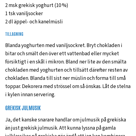
2 msk grekisk yoghurt (10 %)
1 tsk vaniljsocker
2 dl äppel- och kanelmüsli
TILLAGNING
Blanda yoghurten med vaniljsockret. Bryt chokladen i
bitar och smält den över ett vattenbad eller mycket
försiktigt i en skål i mikron. Bland ner lite av den smälta
chokladen med yoghurten och tillsätt därefter resten av
chokladen. Blanda till sist ner müslin och forma till små
toppar. Dekorera med strössel om så önskas. Låt de stelna
i kylen innan servering.
GREKISK JULMUSIK
Ja, det kanske snarare handlar om julmusik på grekiska
än just grekisk julmusik. Att kunna lyssna på gamla