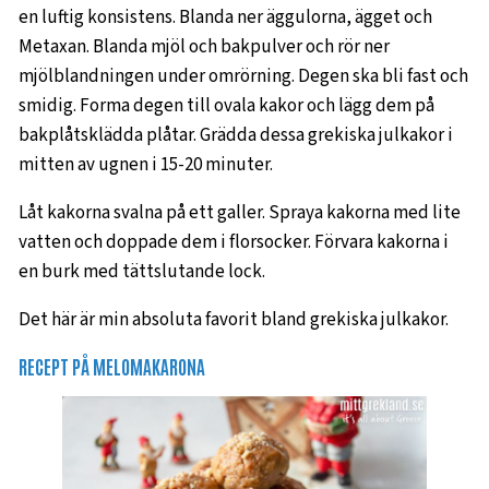
en luftig konsistens. Blanda ner äggulorna, ägget och
Metaxan. Blanda mjöl och bakpulver och rör ner
mjölblandningen under omrörning. Degen ska bli fast och
smidig. Forma degen till ovala kakor och lägg dem på
bakplåtsklädda plåtar. Grädda dessa grekiska julkakor i
mitten av ugnen i 15-20 minuter.
Låt kakorna svalna på ett galler. Spraya kakorna med lite
vatten och doppade dem i florsocker. Förvara kakorna i
en burk med tättslutande lock.
Det här är min absoluta favorit bland grekiska julkakor.
RECEPT PÅ MELOMAKARONA