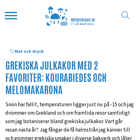
Mat och dryck
GREKISKA JULKAKOR MED 2
FAVORITER: KOURABIEDES OCH
MELOMAKARONA
Snön har fallit, temperaturen ligger just nu på -15 och jag
drömmer om Grekland och om framtida resor samtidigt
som jag botaniserar bland grekiska julkakor. Vart går
resan nästa år? Jag fångar de få halmstrån jag känner till
och gömmer grekiska smaker i diverse bakverk och låter