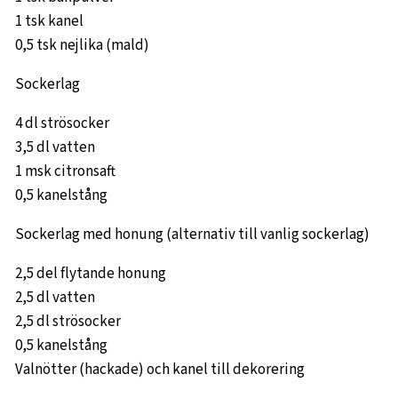
1 tsk kanel
0,5 tsk nejlika (mald)
Sockerlag
4 dl strösocker
3,5 dl vatten
1 msk citronsaft
0,5 kanelstång
Sockerlag med honung (alternativ till vanlig sockerlag)
2,5 del flytande honung
2,5 dl vatten
2,5 dl strösocker
0,5 kanelstång
Valnötter (hackade) och kanel till dekorering