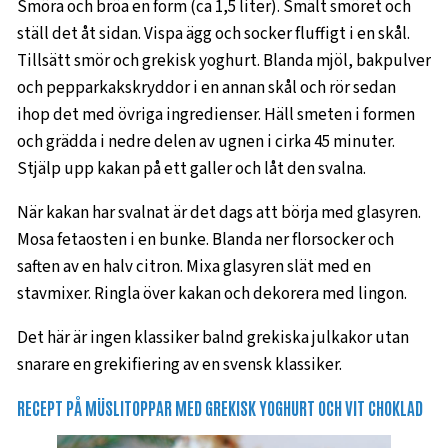
Smöra och bröa en form (ca 1,5 liter). Smält smöret och
ställ det åt sidan. Vispa ägg och socker fluffigt i en skål.
Tillsätt smör och grekisk yoghurt. Blanda mjöl, bakpulver
och pepparkakskryddor i en annan skål och rör sedan
ihop det med övriga ingredienser. Häll smeten i formen
och grädda i nedre delen av ugnen i cirka 45 minuter.
Stjälp upp kakan på ett galler och låt den svalna.
När kakan har svalnat är det dags att börja med glasyren.
Mosa fetaosten i en bunke. Blanda ner florsocker och
saften av en halv citron. Mixa glasyren slät med en
stavmixer. Ringla över kakan och dekorera med lingon.
Det här är ingen klassiker balnd grekiska julkakor utan
snarare en grekifiering av en svensk klassiker.
RECEPT PÅ MÜSLITOPPAR MED GREKISK YOGHURT OCH VIT CHOKLAD