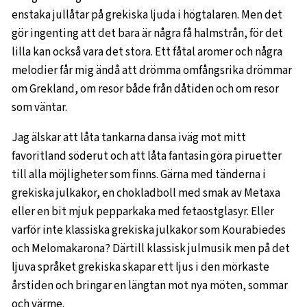
enstaka jullåtar på grekiska ljuda i högtalaren. Men det
gör ingenting att det bara är några få halmstrån, för det
lilla kan också vara det stora. Ett fåtal aromer och några
melodier får mig ändå att drömma omfångsrika drömmar
om Grekland, om resor både från dåtiden och om resor
som väntar.
Jag älskar att låta tankarna dansa iväg mot mitt
favoritland söderut och att låta fantasin göra piruetter
till alla möjligheter som finns. Gärna med tänderna i
grekiska julkakor, en chokladboll med smak av Metaxa
eller en bit mjuk pepparkaka med fetaostglasyr. Eller
varför inte klassiska grekiska julkakor som Kourabiedes
och Melomakarona? Därtill klassisk julmusik men på det
ljuva språket grekiska skapar ett ljus i den mörkaste
årstiden och bringar en längtan mot nya möten, sommar
och värme.