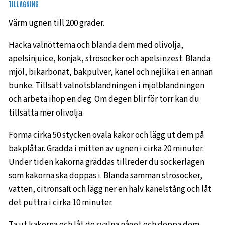
TILLAGNING
Värm ugnen till 200 grader.
Hacka valnötterna och blanda dem med olivolja,
apelsinjuice, konjak, strösocker och apelsinzest. Blanda
mjöl, bikarbonat, bakpulver, kanel och nejlika i en annan
bunke. Tillsätt valnötsblandningen i mjölblandningen
och arbeta ihop en deg. Om degen blir för torr kan du
tillsätta mer olivolja.
Forma cirka 50 stycken ovala kakor och lägg ut dem på
bakplåtar. Grädda i mitten av ugnen i cirka 20 minuter.
Under tiden kakorna gräddas tillreder du sockerlagen
som kakorna ska doppas i. Blanda samman strösocker,
vatten, citronsaft och lägg ner en halv kanelstång och låt
det puttra i cirka 10 minuter.
Ta ut kakorna och låt de svalna något och doppa dem