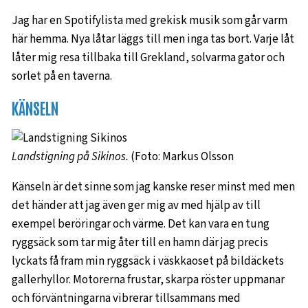
Jag har en Spotifylista med grekisk musik som går varm
här hemma. Nya låtar läggs till men inga tas bort. Varje låt
låter mig resa tillbaka till Grekland, solvarma gator och
sorlet på en taverna.
KÄNSELN
Landstigning på Sikinos.
(Foto: Markus Olsson
Känseln är det sinne som jag kanske reser minst med men
det händer att jag även ger mig av med hjälp av till
exempel beröringar och värme. Det kan vara en tung
ryggsäck som tar mig åter till en hamn där jag precis
lyckats få fram min ryggsäck i väskkaoset på bildäckets
gallerhyllor. Motorerna frustar, skarpa röster uppmanar
och förväntningarna vibrerar tillsammans med