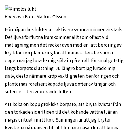
Kimolos.
(Foto: Markus Olsson
Förmågan hos lukter att aktivera svunna minnen är stark.
Det ljuva förflutna framkommer allt som oftast vid
matlagning men det räcker även med en lätt beröring av
kryddor i en plantering för att minnas den där varma
dagen när jag lurade mig själv in på en alltför smal getstig
längs bergets sluttning. Ju längre bort jag lurade mig
själv, desto närmare kröp växtligheten benföringen och
plantornas rörelser skapade ljuva dofter av timjan och
sideritis i den vibrerande luften.
Att koka en kopp grekiskt bergste, att bryta kvistar från
den torkade sideritisen till det kokande vattnet, är en
magisk ritual i mitt kök. Sanningen är att jag bryter
kvistarna på gränsen till allt för nära näsan för att kunna