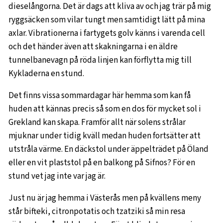
dieselångorna. Det är dags att kliva av och jag trär på mig
ryggsäcken som vilar tungt men samtidigt lätt på mina
axlar. Vibrationerna i fartygets golv känns i varenda cell
och det händer även att skakningarna i en äldre
tunnelbanevagn på röda linjen kan förflytta mig till
Kykladerna en stund.
Det finns vissa sommardagar här hemma som kan få
huden att kännas precis så som en dos för mycket sol i
Grekland kan skapa. Framför allt när solens strålar
mjuknar under tidig kväll medan huden fortsätter att
utstråla värme. En däckstol under äppelträdet på Öland
eller en vit plaststol på en balkong på Sifnos? För en
stund vet jag inte var jag är.
Just nu är jag hemma i Västerås men på kvällens meny
står bifteki, citronpotatis och tzatziki så min resa