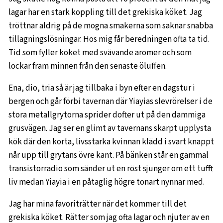
lagar har en stark koppling till det grekiska köket. Jag
tröttnar aldrig på de mogna smakerna som saknar snabba
tillagningslösningar. Hos mig får beredningen ofta ta tid.
Tid som fyller köket med svävande aromer och som
lockar fram minnen från den senaste öluffen.
Ena, dio, tria så är jag tillbaka i byn efter en dagstur i
bergen och går förbi tavernan där Yiayias slevrörelser i de
stora metallgrytorna sprider dofter ut på den dammiga
grusvägen. Jag ser en glimt av tavernans skarpt upplysta
kök där den korta, livsstarka kvinnan klädd i svart knappt
når upp till grytans övre kant. På bänken står en gammal
transistorradio som sänder ut en röst sjunger om ett tufft
liv medan Yiayia i en påtaglig högre tonart nynnar med.
Jag har mina favoriträtter när det kommer till det
grekiska köket. Rätter som jag ofta lagar och njuter av en