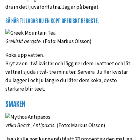
dra in det ljuva förflutna. Jag är på berget.
SÅ HÄR TILLAGAR DU EN KOPP GREKISKT BERGSTE:
Grekiskt bergste.
(Foto: Markus Olsson)
Koka upp vatten.
Bryt av en- två kvistar och lägg ner dem i vattnet och låt
vattnet sjuda i två- tre minuter. Servera. Ju fler kvistar
du lägger i och ju längre du låter dem koka, desto
starkare blir teet.
SMAKEN
Vrika Beach, Antipaxos.
(Foto: Markus Olsson)
Jag skulle nog kunna påstå att 70 procent av den mat jag