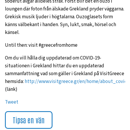
söderut avgår alldeles strax. Först blir det en ouzo i
loungen där foton från älskade Grekland pryder väggarna.
Grekisk musik ljuder i högtalarna. Ouzoglasets form
känns välbekant i handen. Syn, lukt, smak, hörsel och
känsel.
Until then: visit #greecefromhome
Om du vill hålla dig uppdaterad om COVID-19-
situationen i Grekland hittar du en uppdaterad
sammanfattning vad som gäller i Grekland på VisitGreece
hemsida:
http://www.visitgreece.gr/en/home/about_covid
(länk)
Tweet
Tipsa en vän