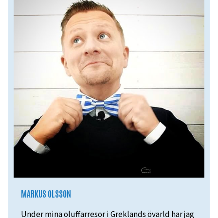
MARKUS OLSSON
Under mina öluffarresor i Greklands övärld har jag