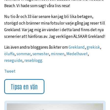
Beach. Vi hade som sagt våra livs resa!
Nu tio år och 33 öar senare kan jag bli lika betagen,
storögd och bränner mina fotsulor varje gång jag reser till
Grekland. Var jag mig än vänder i detta land finns det nya
scenerier att hänföras av. Jag verkligen ÄLSKAR Grekland!
Läs även andra bloggares åsikter om
Grekland
,
grekisk
,
öluffa
,
sommar
,
semester
,
minnen
,
Medelhavet
,
reseguide
,
reseblogg.
Tweet
Tipsa en vän