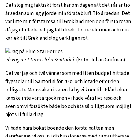
Det slog mig faktiskt först här om dagen att det i år är tio
år sedan som jag gjorde min första öluff. Tio år sedan! Det
var inte min första resa till Grekland men den första resan
då jag öluffade och jag föll direkt för reseformen och min
kärlek till Grekland slog verkligen rot.
På väg mot Naxos från Santorini.
(Foto: Johan Grufman)
Det var jag och två vänner som med liten budget hittade
flygstolar till Santorini för 700:- och letade efter den
billigaste Moussakan i varenda by vi kom till. Plånboken
kanske inte var så tjock men vi hade våra livs resa och
även om vi försökte både bo och äta så billigt som möjligt
njöt vi i fulla drag.
Vi hade bara bokat boende den första natten men
därefter gav vi oss in i diskussionerna med rumsuthyrare.