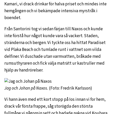
Kamari, vi drack drinkar för halva priset och mindes inte
hemgången och vi bekämpade intensiva myrstråk i
boendet.
Från Santorini tog vi sedan färjan till Naxos och kunde
inte förstå hur något kunde vara så vackert. Staden,
stränderna och bergen. Vi tyckte oss ha hittat Paradiset
vid Plaka Beach och tumlade runt i vattnet som vilda
delfiner. Vi duschade utan varmvatten, bråkade med
rumsuthyraren och fick välja maträtt ur kastruller med
hjälp av handrörelser.
Jag och Johan på Naxos.
(Foto: Fredrik Karlsson)
Vi hann även med ett kort stopp på Ios innan vi for hem,
drack vår första frappe, såg storögda den största
fullmåne vi någonsin sett och badade nakna vid Koubara