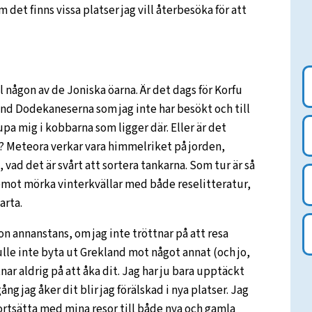
det finns vissa platser jag vill återbesöka för att
l någon av de Joniska öarna. Är det dags för Korfu
and Dodekaneserna som jag inte har besökt och till
upa mig i kobbarna som ligger där. Eller är det
t? Meteora verkar vara himmelriket på jorden,
vad det är svårt att sortera tankarna. Som tur är så
am emot mörka vinterkvällar med både reselitteratur,
arta.
gon annanstans, om jag inte tröttnar på att resa
kulle inte byta ut Grekland mot något annat (och jo,
ttnar aldrig på att åka dit. Jag har ju bara upptäckt
ng jag åker dit blir jag förälskad i nya platser. Jag
 fortsätta med mina resor till både nya och gamla