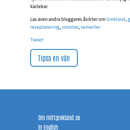
kärlekar.
Läs även andra bloggares åsikter om
Grekland
,
g
reseplanering
,
sommar
,
semester.
Tweet
Tipsa en vän
Om mittgrekland.se
In English