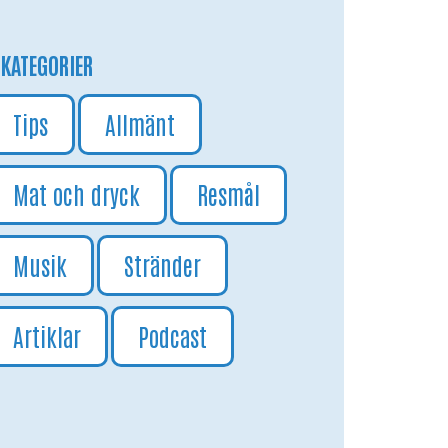
KATEGORIER
Tips
Allmänt
Mat och dryck
Resmål
Musik
Stränder
Artiklar
Podcast