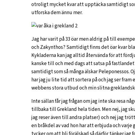
otroligt mycket kvar att upptäcka samtidigt som 
utforska dem ännu mer.
Jag har varit på 33 öar men aldrig på till exempe
och Zakynthos? Samtidigt finns det öar kvar bl
Kykladerna kan jag alltid återvända för att fördj
kanske till och med dags att satsa på fastlande
samtidigt som så många älskar Peleponessos. Oj, 
har jag ju lite tid att sortera på och jag ser fr
webbens stora utbud och min slitna greklandsk
Inte sällan får jag frågan om jag inte ska resa nå
tillbaka till Grekland hela tiden. Men nej, jag s
jag reser även till andra platser) och nej jag trö
en bråkdel av vad hon har att erbjuda och varje gå
tycker om att bli förälskad så därför tänker jag