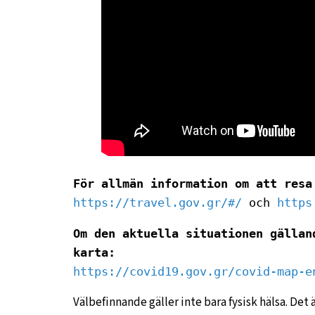
För allmän information om att resa
https://travel.gov.gr/#/
 och 
https
Om den aktuella situationen gällan
karta:
https://covid19.gov.gr/covid-map-e
Välbefinnande gäller inte bara fysisk hälsa. Det 