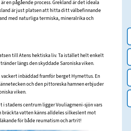
t är en pågående process. Grekland är det ideala
kland är just platsen att hitta ditt välbefinnande
kland med naturliga termiska, mineralrika och
sen till Atens hektiska liv. Ta istället helt enkelt
 stränder längs den skyddade Saroniska viken.
 vackert inbäddad framför berget Hymettus. En
s kännetecken och den pittoreska hamnen erbjuder
oniska viken.
t i stadens centrum ligger Vouliagmeni-sjön vars
 bräckta vatten känns alldeles silkeslent mot
 läkande för både reumatism och artrit!