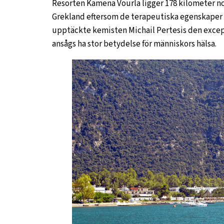
Resorten Kamena Vourla ligger 178 kilometer no
Grekland eftersom de terapeutiska egenskaper ha
upptäckte kemisten Michail Pertesis den excep
ansågs ha stor betydelse för människors hälsa.