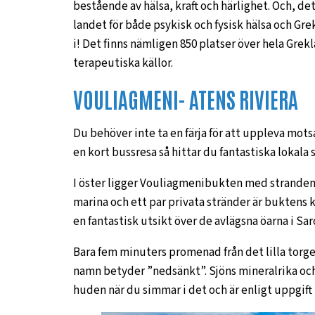
bestående av hälsa, kraft och härlighet. Och, de
landet för både psykisk och fysisk hälsa och Gre
i! Det finns nämligen 850 platser över hela Gre
terapeutiska källor.
VOULIAGMENI- ATENS RIVIERA
Du behöver inte ta en färja för att uppleva motsat
en kort bussresa så hittar du fantastiska lokala
I öster ligger Vouliagmenibukten med stranden
marina och ett par privata stränder är bukten
en fantastisk utsikt över de avlägsna öarna i Sar
Bara fem minuters promenad från det lilla torge
namn betyder ”nedsänkt”. Sjöns mineralrika och
huden när du simmar i det och är enligt uppgift