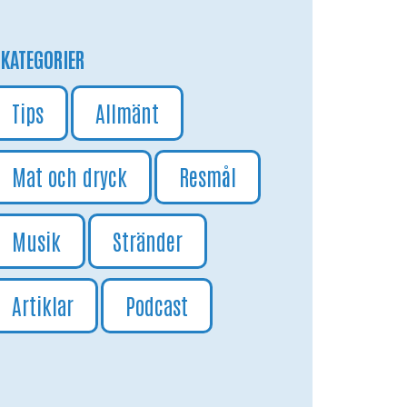
KATEGORIER
Tips
Allmänt
Mat och dryck
Resmål
Musik
Stränder
Artiklar
Podcast