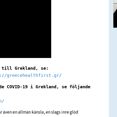
 till Grekland, se:
://greecehealthfirst.gr/
de COVID-19 i Grekland, se följande 
n/
är även en allmän känsla, en slags inre glöd