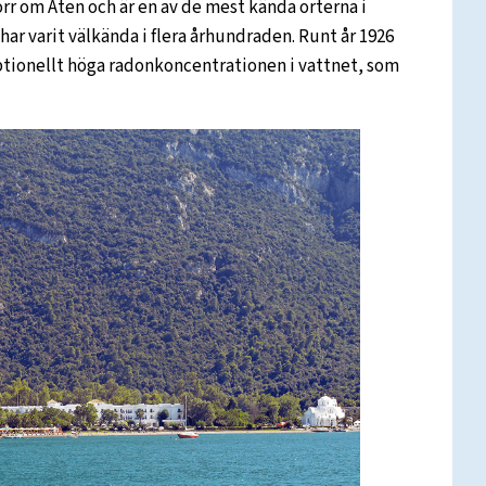
rr om Aten och är en av de mest kända orterna i
r varit välkända i flera århundraden. Runt år 1926
tionellt höga radonkoncentrationen i vattnet, som