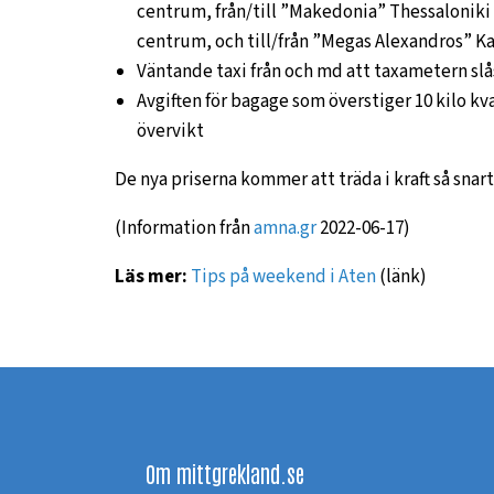
centrum, från/till ”Makedonia” Thessaloniki 
centrum, och till/från ”Megas Alexandros” Ka
Väntande taxi från och md att taxametern slås
Avgiften för bagage som överstiger 10 kilo k
övervikt
De nya priserna kommer att träda i kraft så snar
(Information från
amna.gr
2022-06-17)
Läs mer:
Tips på weekend i Aten
(länk)
Om mittgrekland.se