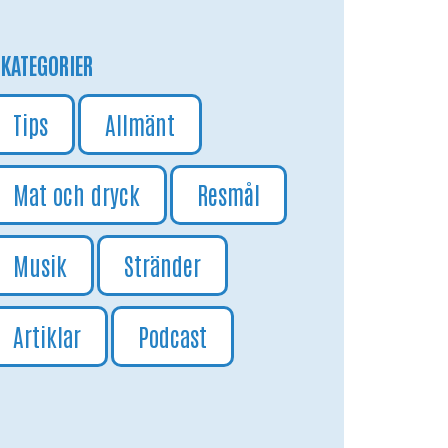
KATEGORIER
Tips
Allmänt
Mat och dryck
Resmål
Musik
Stränder
Artiklar
Podcast