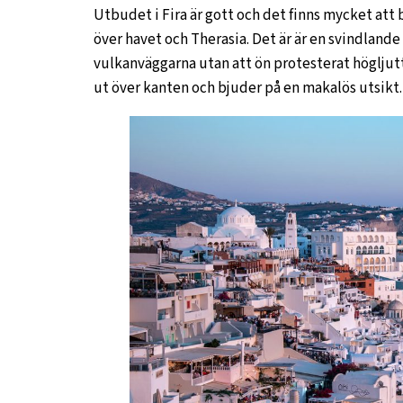
Utbudet i Fira är gott och det finns mycket att
över havet och Therasia. Det är är en svindland
vulkanväggarna utan att ön protesterat högljutt
ut över kanten och bjuder på en makalös utsikt.