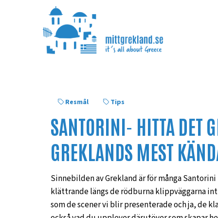
Resmål
Tips
SANTORINI- HITTA DET 
GREKLANDS MEST KÄND
Sinnebilden av Grekland är för många Santorini
klättrande längs de rödburna klippväggarna intil
som de scener vi blir presenterade och ja, de kl