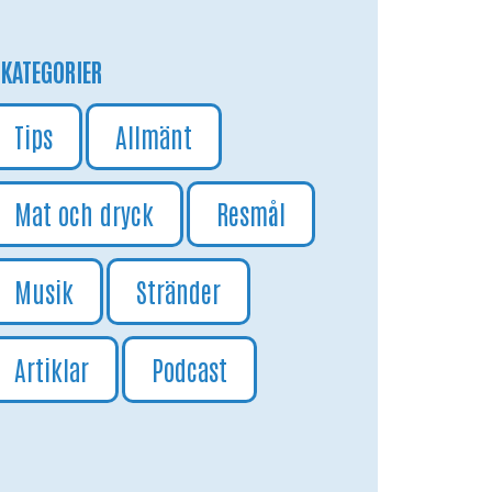
KATEGORIER
Tips
Allmänt
Mat och dryck
Resmål
Musik
Stränder
Artiklar
Podcast