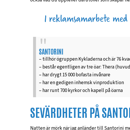
också vad du upplever därutöver som skapar he
SANTORINI
– tillhör ögruppen Kykladerna och är 76 kv
– består egentligen av tre öar: Thera (huvu
– har drygt 15 000 bofasta invånare
– har en gedigen inhemsk vinproduktion
– har runt 700 kyrkor och kapell på öarna
SEVÄRDHETER PÅ SANTO
Natten är mörk när jag anländer till Santorini m