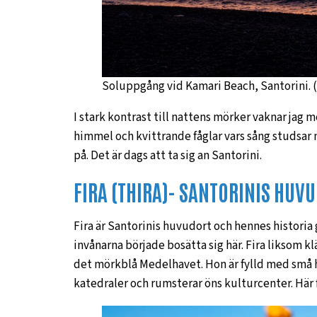
Soluppgång vid Kamari Beach, Santorini. 
I stark kontrast till nattens mörker vaknar jag mo
himmel och kvittrande fåglar vars sång studsar 
på. Det är dags att ta sig an Santorini.
FIRA (THIRA)- SANTORINIS HUV
Fira är Santorinis huvudort och hennes historia g
invånarna började bosätta sig här. Fira liksom klä
det mörkblå Medelhavet. Hon är fylld med små h
katedraler och rumsterar öns kulturcenter. Här fi