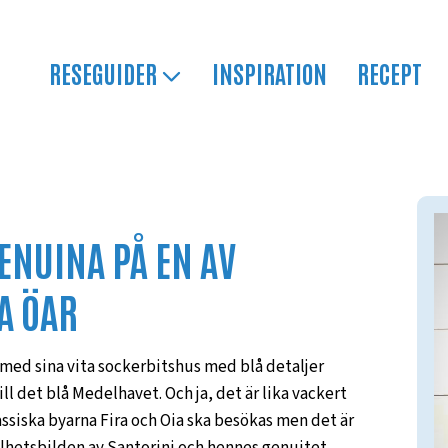
RESEGUIDER
INSPIRATION
RECEPT
GENUINA PÅ EN AV
A ÖAR
 med sina vita sockerbitshus med blå detaljer
l det blå Medelhavet. Och ja, det är lika vackert
assiska byarna Fira och Oia ska besökas men det är