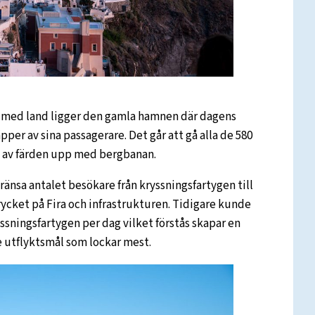
e med land ligger den gamla hamnen där dagens
pper av sina passagerare. Det går att gå alla de 580
a av färden upp med bergbanan.
gränsa antalet besökare från kryssningsfartygen till
rycket på Fira och infrastrukturen. Tidigare kunde
ssningsfartygen per dag vilket förstås skapar en
de utflyktsmål som lockar mest.