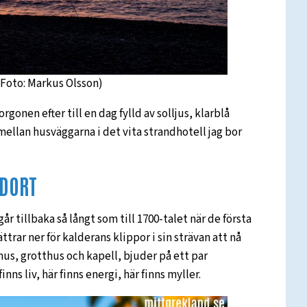
(Foto: Markus Olsson)
rgonen efter till en dag fylld av solljus, klarblå
mellan husväggarna i det vita strandhotell jag bor
UDORT
år tillbaka så långt som till 1700-talet när de första
ttrar ner för kalderans klippor i sin strävan att nå
us, grotthus och kapell, bjuder på ett par
nns liv, här finns energi, här finns myller.