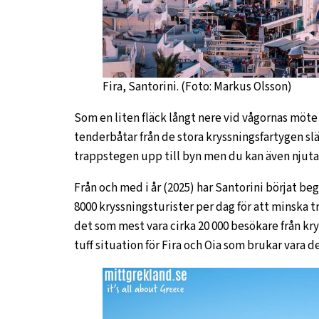
Fira, Santorini. (Foto: Markus Olsson)
Som en liten fläck långt nere vid vågornas möt
tenderbåtar från de stora kryssningsfartygen slä
trappstegen upp till byn men du kan även njut
Från och med i år (2025) har Santorini börjat be
8000 kryssningsturister per dag för att minska t
det som mest vara cirka 20 000 besökare från kry
tuff situation för Fira och Oia som brukar vara 