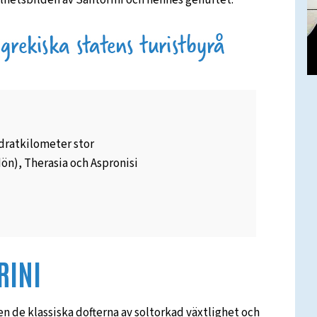
lhetsbilden av Santorini och hennes genuitet.
adratkilometer stor
dön), Therasia och Aspronisi
RINI
en de klassiska dofterna av soltorkad växtlighet och