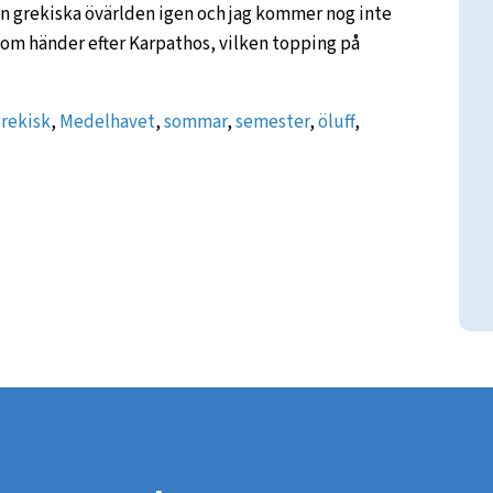
 den grekiska övärlden igen och jag kommer nog inte
 som händer efter Karpathos, vilken topping på
rekisk
,
Medelhavet
,
sommar
,
semester
,
öluff
,