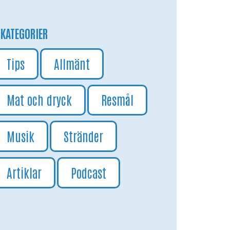
KATEGORIER
Tips
Allmänt
Mat och dryck
Resmål
Musik
Stränder
Artiklar
Podcast