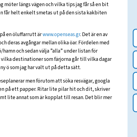
g möter längs vägen och vilka tips jag får så en bit
 får helt enkelt smetas ut på den sista kakbiten
på en öluffarrutt är
www.openseas.gr
. Det är en av
a och deras avgångar mellan olika öar. Fördelen med
eö/hamn och sedan välja ”alla” under listan för
r vilka destinationer som färjorna går till vilka dagar
ny ö som jag har valt ut på detta sätt.
reseplanerar men förutom att söka resvägar, googla
n på ett papper. Ritar lite pilar hit och dit, skriver
mt lite annat som är kopplat till resan. Det blir mer