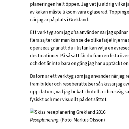
planeringen helt öppen. Jag vet ju aldrig vilka ja
av kakan måste liksom vara oglaserad. Toppingen
när jag är på plats i Grekland.
Ett verktyg som jag ofta använder när jag spånar 
flera sajter där man kan se de olika färjelinjern
openseas.gr är att du i listan kan välja en avres
destinationer. På så sätt får du fram en lista öve
och det är inte bara en gång jag har upptäckt en 
Datorn är ett verktyg som jag använder när jag 
fram bilder och reseberättelser så skissar jag äve
upp datum, vad jag bokat i hotell- och resväg sa
fysiskt och mer visuellt på det sättet.
Reseplanering
. (Foto: Markus Olsson)