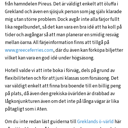
från hamndelen Pireus. Det är väldigt enkelt att öluffa i
Grekland och även en sjösjuk person som jag själv klarade
mig utan större problem. Dock avgår inte alla färjor fullt
lika regelbundet, så det kan vara en bra idé att ha koll på
tider och avgångar så att man planerar en smidig resväg
mellan öarna. All färjeinformation finns att tillgå på
www.greeceferries.com
, där du även kan förköpa biljetter
vilket kan vara en god idé under högsäsong.
Hotell valde vi att inte boka i förväg, dels på grund av
flexibiliteten och för att juni klassas som försäsong. Det
var väldigt enkelt att finna bra boende till en billig peng
på plats, då även den grekiska övärlden är drabbad av
lågkonjunkturen även om det inte på långa vägar är lika
påtagligt som i Aten.
Om du inte redan läst guiderna till
Greklands ö-värld
här