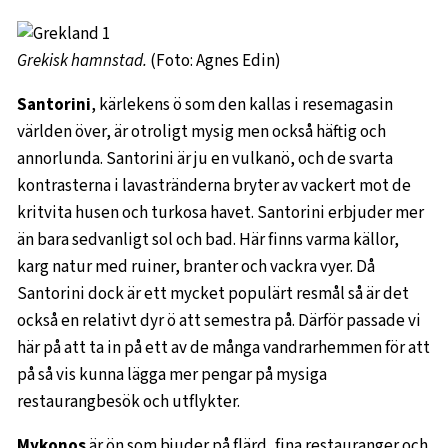
Grekisk hamnstad.
(Foto: Agnes Edin)
Santorini
, kärlekens ö som den kallas i resemagasin
världen över, är otroligt mysig men också häftig och
annorlunda. Santorini är ju en vulkanö, och de svarta
kontrasterna i lavastränderna bryter av vackert mot de
kritvita husen och turkosa havet. Santorini erbjuder mer
än bara sedvanligt sol och bad. Här finns varma källor,
karg natur med ruiner, branter och vackra vyer. Då
Santorini dock är ett mycket populärt resmål så är det
också en relativt dyr ö att semestra på. Därför passade vi
här på att ta in på ett av de många vandrarhemmen för att
på så vis kunna lägga mer pengar på mysiga
restaurangbesök och utflykter.
Mykonos
är ön som bjuder på flärd, fina restauranger och