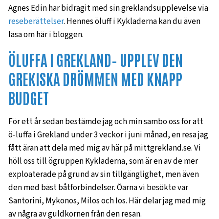
Agnes Edin har bidragit med sin greklandsupplevelse via
reseberättelser
. Hennes öluff i Kykladerna kan du även
läsa om här i bloggen.
ÖLUFFA I GREKLAND– UPPLEV DEN
GREKISKA DRÖMMEN MED KNAPP
BUDGET
För ett år sedan bestämde jag och min sambo oss för att
ö-luffa i Grekland under 3 veckor i juni månad, en resa jag
fått äran att dela med mig av här på mittgrekland.se. Vi
höll oss till ögruppen Kykladerna, som är en av de mer
exploaterade på grund av sin tillgänglighet, men även
den med bäst båtförbindelser. Öarna vi besökte var
Santorini, Mykonos, Milos och Ios. Här delar jag med mig
av några av guldkornen från den resan.