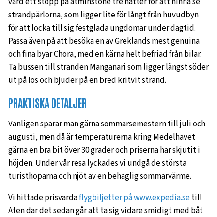
värd ett stopp på åtminstone tre nätter för att hinna se
strandpärlorna, som ligger lite för långt från huvudbyn
för att locka till sig festglada ungdomar under dagtid.
Passa även på att besöka en av Greklands mest genuina
och fina byar Chora, med en kärna helt befriad från bilar.
Ta bussen till stranden Manganari som ligger längst söder
ut på Ios och bjuder på en bred kritvit strand.
PRAKTISKA DETALJER
Vanligen sparar man gärna sommarsemestern till juli och
augusti, men då är temperaturerna kring Medelhavet
gärna en bra bit över 30 grader och priserna har skjutit i
höjden. Under vår resa lyckades vi undgå de största
turisthoparna och njöt av en behaglig sommarvärme.
Vi hittade prisvärda
flygbiljetter på www.expedia.se
till
Aten där det sedan går att ta sig vidare smidigt med båt