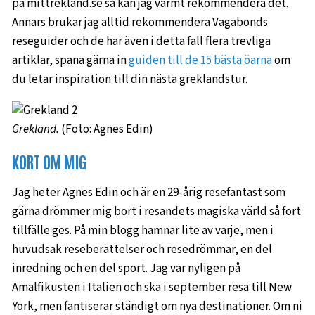
på mittrekland.se så kan jag varmt rekommendera det.
Annars brukar jag alltid rekommendera Vagabonds
reseguider och de har även i detta fall flera trevliga
artiklar, spana gärna in
guiden till de 15 bästa öarna
om
du letar inspiration till din nästa greklandstur.
Grekland.
(Foto: Agnes Edin)
KORT OM MIG
Jag heter Agnes Edin och är en 29-årig resefantast som
gärna drömmer mig bort i resandets magiska värld så fort
tillfälle ges. På min blogg hamnar lite av varje, men i
huvudsak reseberättelser och resedrömmar, en del
inredning och en del sport. Jag var nyligen på
Amalfikusten i Italien och ska i september resa till New
York, men fantiserar ständigt om nya destinationer. Om ni