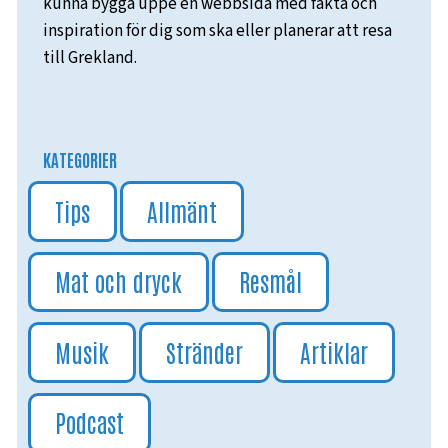
kunna bygga uppe en webbsida med fakta och
inspiration för dig som ska eller planerar att resa
till Grekland.
KATEGORIER
Tips
Allmänt
Mat och dryck
Resmål
Musik
Stränder
Artiklar
Podcast