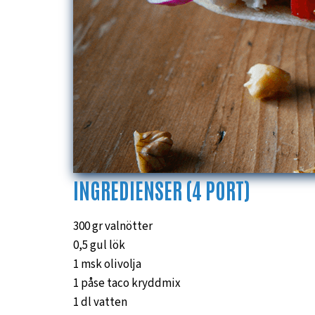
INGREDIENSER (4 PORT)
300 gr valnötter
0,5 gul lök
1 msk olivolja
1 påse taco kryddmix
1 dl vatten