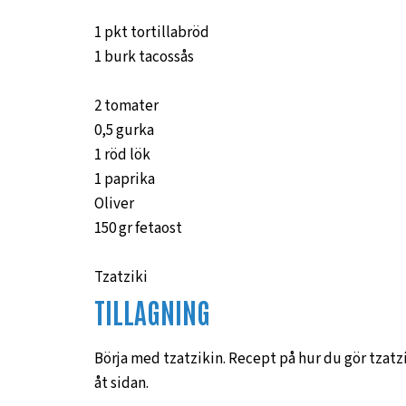
1 pkt tortillabröd
1 burk tacossås
2 tomater
0,5 gurka
1 röd lök
1 paprika
Oliver
150 gr fetaost
Tzatziki
TILLAGNING
Börja med tzatzikin. Recept på hur du gör tzatzik
åt sidan.