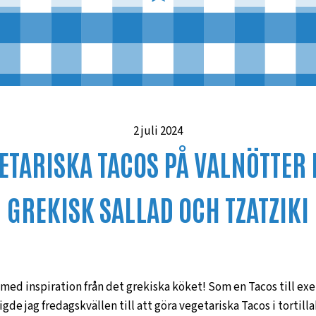
2 juli 2024
ETARISKA TACOS PÅ VALNÖTTER
GREKISK SALLAD OCH TZATZIKI
d inspiration från det grekiska köket! Som en Tacos till exem
r vigde jag fredagskvällen till att göra vegetariska Tacos i tort