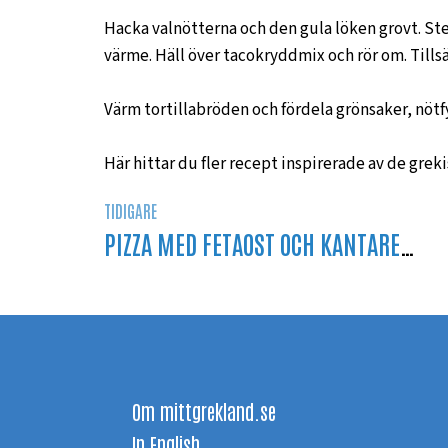
Hacka valnötterna och den gula löken grovt. Stek
värme. Häll över tacokryddmix och rör om. Tillsä
Värm tortillabröden och fördela grönsaker, nötfy
Här hittar du fler recept inspirerade av de grek
TIDIGARE
PIZZA MED FETAOST OCH KANTARELLER
Om mittgrekland.se
In English