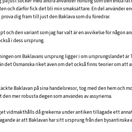
rlag på just socker med andra använder honung som den enda rä
en och därför fick det bli min smaksättare. En del använder end
rova dig fram till just den Baklava som du föredrar.
pt och den variant som jag har valt är en avvikelse för någon ann
också i dess ursprung.
ningen om Baklavans ursprung ligger i om ursprungslandet är Tu
från det Osmanska riket även om det också finns teorier om att 
täckte Baklavan på sina handelsresor, tog med den hem och mo
t den mer robusta degen som användes av assyrierna.
get vidmakthålls då grekerna under antiken tillagade ett annat
ntagande är att Baklavan har sitt ursprung från den bysantinsk