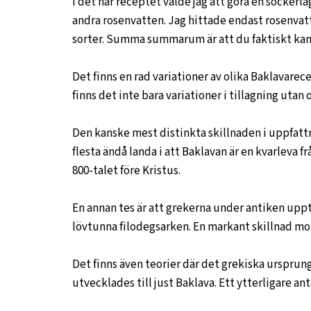
I det här receptet valde jag att göra en socke
andra rosenvatten. Jag hittade endast rosenvatt
sorter. Summa summarum är att du faktiskt kan p
Det finns en rad variationer av olika Baklavarece
finns det inte bara variationer i tillagning utan 
Den kanske mest distinkta skillnaden i uppfatt
flesta ändå landa i att Baklavan är en kvarleva 
800-talet före Kristus.
En annan tes är att grekerna under antiken upp
lövtunna filodegsarken. En markant skillnad mo
Det finns även teorier där det grekiska ursprun
utvecklades till just Baklava. Ett ytterligare a