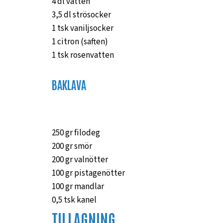
4 dl vatten
3,5 dl strösocker
1 tsk vaniljsocker
1 citron (saften)
1 tsk rosenvatten
BAKLAVA
250 gr filodeg
200 gr smör
200 gr valnötter
100 gr pistagenötter
100 gr mandlar
0,5 tsk kanel
TILLAGNING