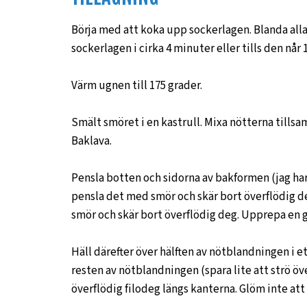
Börja med att koka upp sockerlagen. Blanda all
sockerlagen i cirka 4 minuter eller tills den nå
Värm ugnen till 175 grader.
Smält smöret i en kastrull. Mixa nötterna tills
Baklava.
Pensla botten och sidorna av bakformen (jag har 
pensla det med smör och skär bort överflödig de
smör och skär bort överflödig deg. Upprepa en gå
Häll därefter över hälften av nötblandningen i 
resten av nötblandningen (spara lite att strö ö
överflödig filodeg längs kanterna. Glöm inte at