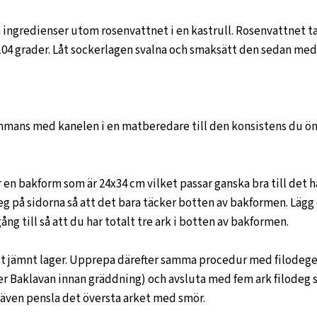
a ingredienser utom rosenvattnet i en kastrull. Rosenvattnet 
r 104 grader. Låt sockerlagen svalna och smaksätt den sedan me
ammans med kanelen i en matberedare till den konsistens du önsk
en bakform som är 24x34 cm vilket passar ganska bra till det h
g på sidorna så att det bara täcker botten av bakformen. Lägg d
ng till så att du har totalt tre ark i botten av bakformen.
ett jämnt lager. Upprepa därefter samma procedur med filodegen
ver Baklavan innan gräddning) och avsluta med fem ark filodeg 
t även pensla det översta arket med smör.