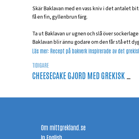
Skär Baklavan med en vass kniv i det antalet bit
få en fin, gyllenbrun färg.
Ta ut Baklavan ur ugnen och slå över sockerlage
Baklavan blir ännu godare om den får stå ett d
Läs mer:
Recept på bakverk inspirerade av det grekis
TIDIGARE
CHEESECAKE GJORD MED GREKISK YOGHURT
Om mittgrekland.se
In English