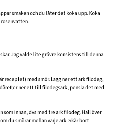
tappar smaken och du låter det koka upp. Koka
d rosenvatten.
ar. Jag valde lite grövre konsistens till denna
är receptet) med smör. Lägg ner ett ark filodeg,
ärefter ner ett till filodegsark, pensla det med
 som innan, dvs med tre ark filodeg. Häll över
som du smörar mellan varje ark. Skär bort