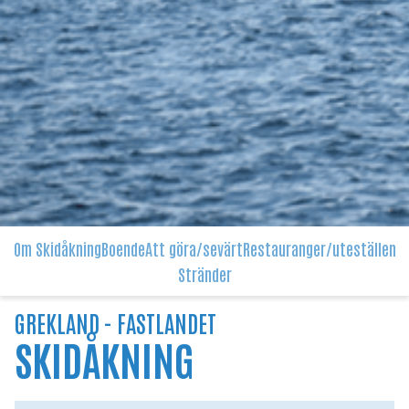
Om Skidåkning
Boende
Att göra/sevärt
Restauranger/uteställen
Stränder
GREKLAND -
FASTLANDET
SKIDÅKNING