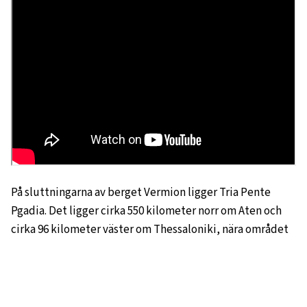
På sluttningarna av berget Vermion ligger Tria Pente
Pgadia. Det ligger cirka 550 kilometer norr om Aten och
cirka 96 kilometer väster om Thessaloniki, nära området
Naoussa. Området har inte mer än en handfull nedfarter
men har plats för cirka 1000 övernattande gäster.
9. SELI