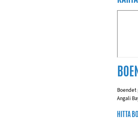
BOE
Boendet p
Angali Ba
HITTA B