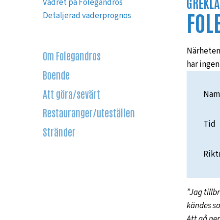
GREKLA
Vädret på Folegandros
FOL
Detaljerad väderprognos
Närheten 
Om Folegandros
har ingen
Boende
Att göra/sevärt
Namn
Restauranger/uteställen
Tid
Stränder
Rik
”Jag till
kändes so
Att gå ne