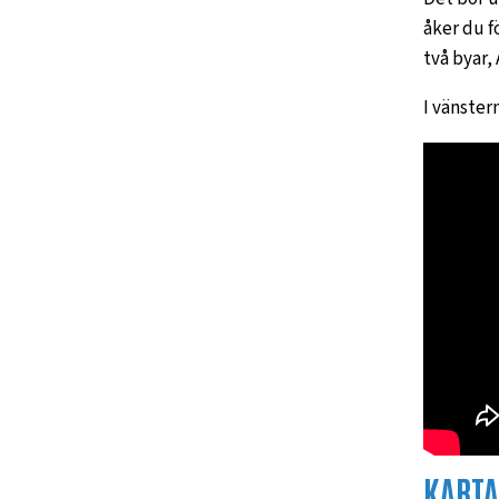
åker du f
två byar,
I vänster
KARTA