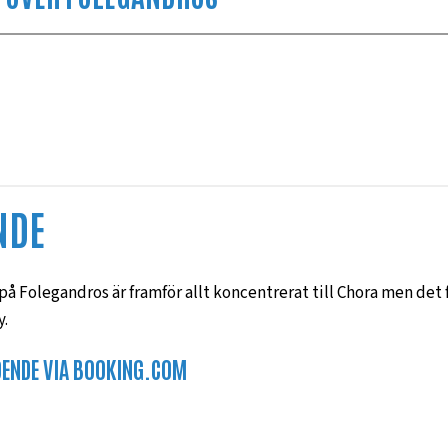
NDE
å Folegandros är framför allt koncentrerat till Chora men det 
y.
OENDE VIA BOOKING.COM