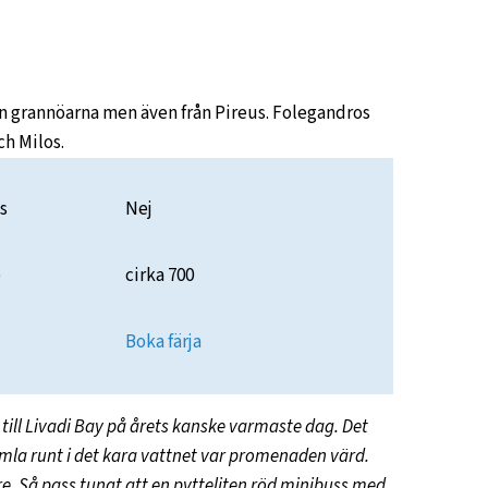
rån grannöarna men även från Pireus. Folegandros
ch Milos.
s
Nej
e
cirka 700
Boka färja
till Livadi Bay på årets kanske varmaste dag. Det
umla runt i det kara vattnet var promenaden värd.
re. Så pass tungt att en pytteliten röd minibuss med