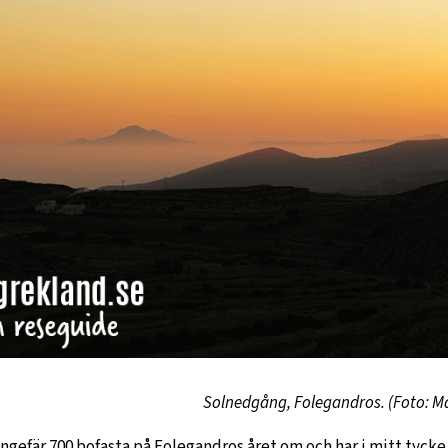
Solnedgång, Folegandros. (Foto: M
ngefär 700 bofasta på Folegandros året om och har i mitt tycke