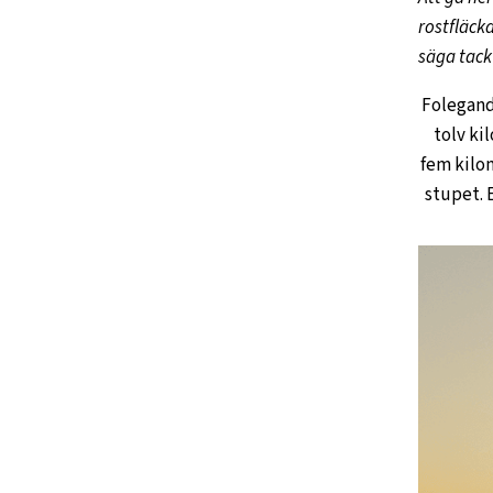
rostfläck
säga tack 
Folegandr
tolv ki
fem kilo
stupet. 