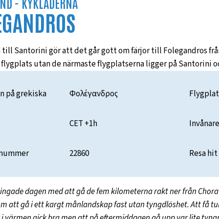
ND -
KYKLADERNA
EGANDROS
till Santorini gör att det går gott om färjor till Folegandros f
 flygplats utan de närmaste flygplatserna ligger på Santorini o
 på grekiska
Φολέγανδρος
Flygplat
CET +1h
Invånar
tnummer
22860
Resa hit
bringade dagen med att gå de fem kilometerna rakt ner från Chora 
m att gå i ett kargt månlandskap fast utan tyngdlöshet. Att få t
r i värmen gick bra men att på eftermiddagen gå upp var lite tyng