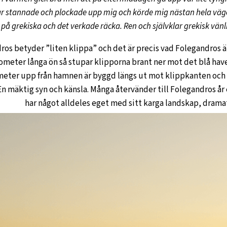
ar stannade och plockade upp mig och körde mig nästan hela väg
på grekiska och det verkade räcka. Ren och självklar grekisk vänl
os betyder ”liten klippa” och det är precis vad Folegandros är,
lometer långa ön så stupar klipporna brant ner mot det blå hav
meter upp från hamnen är byggd längs ut mot klippkanten och
En mäktig syn och känsla. Många återvänder till Folegandros år ef
har något alldeles eget med sitt karga landskap, dramat