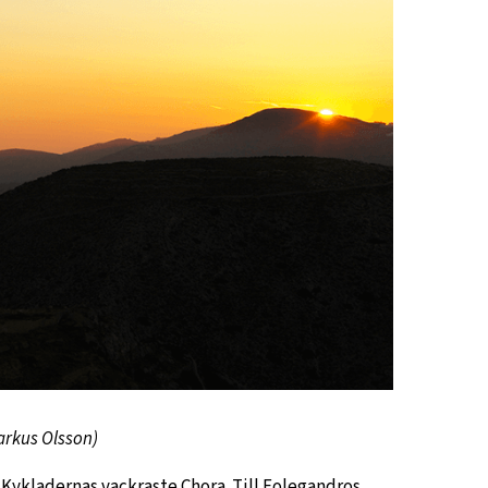
arkus Olsson)
 Kykladernas vackraste Chora. Till Folegandros