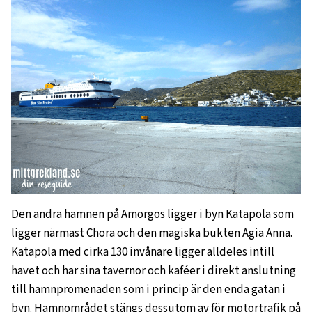
Den andra hamnen på Amorgos ligger i byn Katapola som
ligger närmast Chora och den magiska bukten Agia Anna.
Katapola med cirka 130 invånare ligger alldeles intill
havet och har sina tavernor och kaféer i direkt anslutning
till hamnpromenaden som i princip är den enda gatan i
byn. Hamnområdet stängs dessutom av för motortrafik på