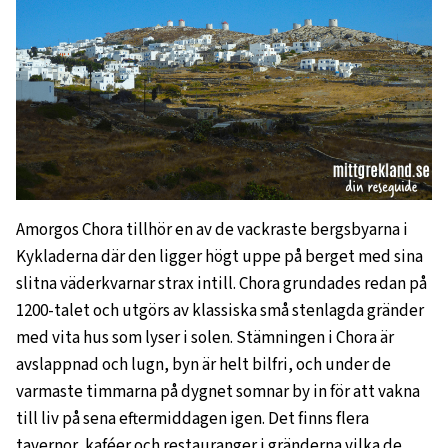
Amorgos Chora tillhör en av de vackraste bergsbyarna i
Kykladerna där den ligger högt uppe på berget med sina
slitna väderkvarnar strax intill. Chora grundades redan på
1200-talet och utgörs av klassiska små stenlagda gränder
med vita hus som lyser i solen. Stämningen i Chora är
avslappnad och lugn, byn är helt bilfri, och under de
varmaste timmarna på dygnet somnar by in för att vakna
till liv på sena eftermiddagen igen. Det finns flera
tavernor, kaféer och restauranger i gränderna vilka de