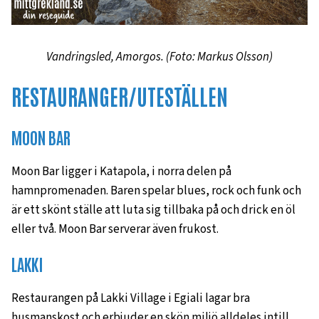
Vandringsled, Amorgos. (Foto: Markus Olsson)
RESTAURANGER/UTESTÄLLEN
MOON BAR
Moon Bar ligger i Katapola, i norra delen på
hamnpromenaden. Baren spelar blues, rock och funk och
är ett skönt ställe att luta sig tillbaka på och drick en öl
eller två. Moon Bar serverar även frukost.
LAKKI
Restaurangen på Lakki Village i Egiali lagar bra
husmanskost och erbjuder en skön miljö alldeles intill