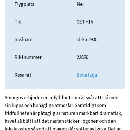
Flygplats
Nej
Tid
CET +1h
Invånare
cirka 1900
Riktnummer
22850
Resa hit
Boka färja
Amorgos erbjuder en rofylldhet som är svår att slå med
sin lugna och behagliga atmosfär. Samtidigt som
fridfullheten är påtaglig är naturen märkbart dramatisk,
havet så blått att det nästan sticker i ögonen och den
lokala osten så god att magen slår volter av lycka. Det är