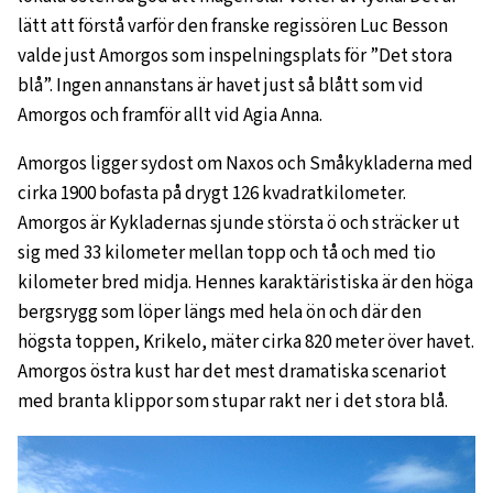
lätt att förstå varför den franske regissören Luc Besson
valde just Amorgos som inspelningsplats för ”Det stora
blå”. Ingen annanstans är havet just så blått som vid
Amorgos och framför allt vid Agia Anna.
Amorgos ligger sydost om Naxos och Småkykladerna med
cirka 1900 bofasta på drygt 126 kvadratkilometer.
Amorgos är Kykladernas sjunde största ö och sträcker ut
sig med 33 kilometer mellan topp och tå och med tio
kilometer bred midja. Hennes karaktäristiska är den höga
bergsrygg som löper längs med hela ön och där den
högsta toppen, Krikelo, mäter cirka 820 meter över havet.
Amorgos östra kust har det mest dramatiska scenariot
med branta klippor som stupar rakt ner i det stora blå.