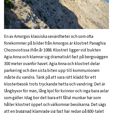
En av Amorgos klassiska sevärdheter och som ofta
förekommer på bilder från Amorgos är klostret Panaghia
Chozoviotissa ifrån år 1088. Klostret ligger vid bukten
Agia Anna och klamrar sig dramatiskt fast på bergsväggen
300 meter ovanför havet. Agia Anna och klostret delar
parkering och den sista biten upp till kommunionen
måste du vandra. Tänk på att vara rätt klädd för ett
klosterbesök trots tryckande hetta och vandring. Det är
långbyxor för män, lång kjol för kvinnor och inga bara axlar
som gäller. Idag bor det bara ett fåtal munkar här som
håller klostret öppet och välkomnar besökarna. Det sägs
att en byggnad klamrade sig fast här redan på 800-talet