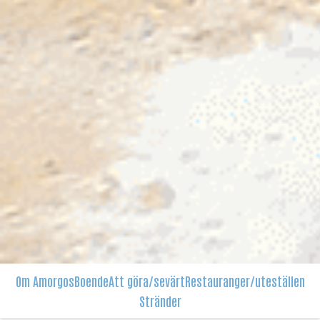
Om Amorgos
Boende
Att göra/sevärt
Restauranger/uteställen
Stränder