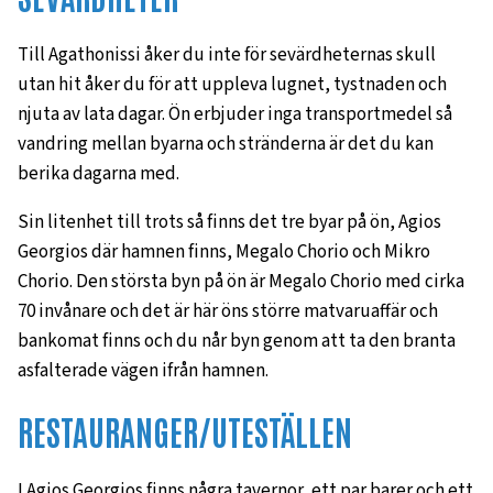
Till Agathonissi åker du inte för sevärdheternas skull
utan hit åker du för att uppleva lugnet, tystnaden och
njuta av lata dagar. Ön erbjuder inga transportmedel så
vandring mellan byarna och stränderna är det du kan
berika dagarna med.
Sin litenhet till trots så finns det tre byar på ön, Agios
Georgios där hamnen finns, Megalo Chorio och Mikro
Chorio. Den största byn på ön är Megalo Chorio med cirka
70 invånare och det är här öns större matvaruaffär och
bankomat finns och du når byn genom att ta den branta
asfalterade vägen ifrån hamnen.
RESTAURANGER/UTESTÄLLEN
I Agios Georgios finns några tavernor, ett par barer och ett