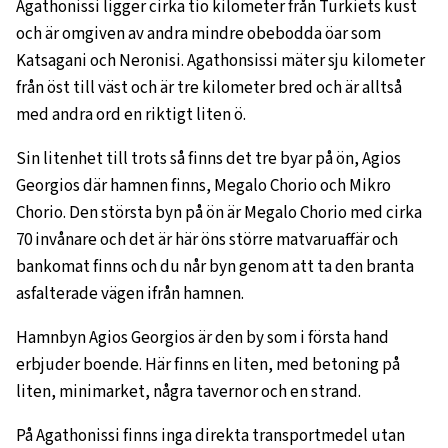
Agathonissi ligger cirka tio kilometer från Turkiets kust
och är omgiven av andra mindre obebodda öar som
Katsagani och Neronisi. Agathonsissi mäter sju kilometer
från öst till väst och är tre kilometer bred och är alltså
med andra ord en riktigt liten ö.
Sin litenhet till trots så finns det tre byar på ön, Agios
Georgios där hamnen finns, Megalo Chorio och Mikro
Chorio. Den största byn på ön är Megalo Chorio med cirka
70 invånare och det är här öns större matvaruaffär och
bankomat finns och du når byn genom att ta den branta
asfalterade vägen ifrån hamnen.
Hamnbyn Agios Georgios är den by som i första hand
erbjuder boende. Här finns en liten, med betoning på
liten, minimarket, några tavernor och en strand.
På Agathonissi finns inga direkta transportmedel utan