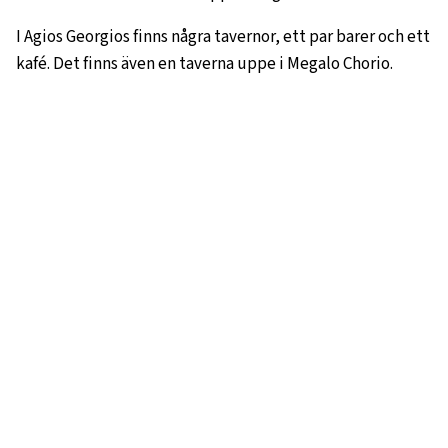
I Agios Georgios finns några tavernor, ett par barer och ett
kafé. Det finns även en taverna uppe i Megalo Chorio.
STRÄNDER
Det finns flera bukter du kan nå till fots där du får din
egen strand att vila på. Agathonissi är utmärkt att vandra
runt och du når stränderna på mindre än en timme till
fots.
HAMNSTRANDEN
Stranden vid hamnen, Agios Georgios, är öns största
sandstrand som dock har en del klappersten. Här finns
duschar placerade i ena änden av viken. Det finns inte
mycket skugga att söka skydd under så ta med dig ett