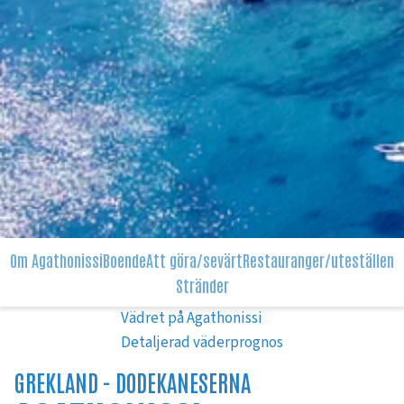
Om Agathonissi
Boende
Att göra/sevärt
Restauranger/uteställen
Stränder
Vädret på Agathonissi
Detaljerad väderprognos
GREKLAND -
DODEKANESERNA