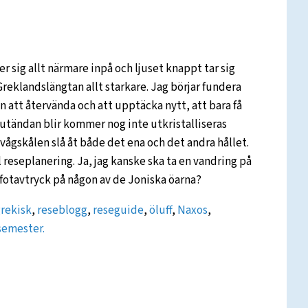
er sig allt närmare inpå och ljuset knappt tar sig
reklandslängtan allt starkare. Jag börjar fundera
n att återvända och att upptäcka nytt, att bara få
slutändan blir kommer nog inte utkristalliseras
 vågskålen slå åt både det ena och det andra hållet.
l reseplanering. Ja, jag kanske ska ta en vandring på
a fotavtryck på någon av de Joniska öarna?
rekisk
,
reseblogg
,
reseguide
,
öluff
,
Naxos
,
semester.