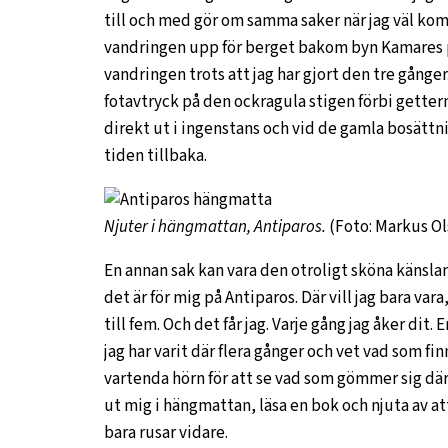
till och med gör om samma saker när jag väl kom
vandringen upp för berget bakom byn Kamares p
vandringen trots att jag har gjort den tre gånger. 
fotavtryck på den ockragula stigen förbi gettern
direkt ut i ingenstans och vid de gamla bosättni
tiden tillbaka.
Njuter i hängmattan, Antiparos.
(Foto: Markus Ol
En annan sak kan vara den otroligt sköna känsl
det är för mig på Antiparos. Där vill jag bara var
till fem. Och det får jag. Varje gång jag åker dit. 
jag har varit där flera gånger och vet vad som fi
vartenda hörn för att se vad som gömmer sig där. 
ut mig i hängmattan, läsa en bok och njuta av at
bara rusar vidare.