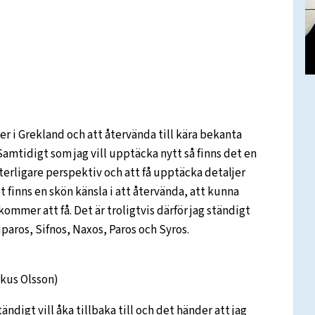
er i Grekland och att återvända till kära bekanta
 Samtidigt som jag vill upptäcka nytt så finns det en
ytterligare perspektiv och att få upptäcka detaljer
t finns en skön känsla i att återvända, att kunna
ommer att få. Det är troligtvis därför jag ständigt
iparos, Sifnos, Naxos, Paros och Syros.
kus Olsson)
ndigt vill åka tillbaka till och det händer att jag