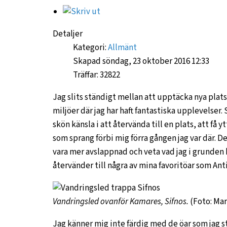
Detaljer
Kategori:
Allmänt
Skapad söndag, 23 oktober 2016 12:33
Träffar: 32822
Jag slits ständigt mellan att upptäcka nya plats
miljöer där jag har haft fantastiska upplevelser.
skön känsla i att återvända till en plats, att få 
som sprang förbi mig förra gången jag var där. De
vara mer avslappnad och veta vad jag i grunden k
återvänder till några av mina favoritöar som Ant
Vandringsled ovanför Kamares, Sifnos.
(Foto: Mar
Jag känner mig inte färdig med de öar som jag stä