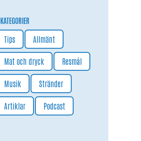
KATEGORIER
Tips
Allmänt
Mat och dryck
Resmål
Musik
Stränder
Artiklar
Podcast