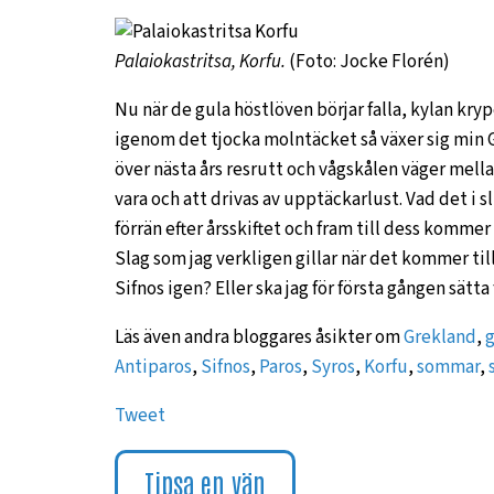
Palaiokastritsa, Korfu.
(Foto: Jocke Florén)
Nu när de gula höstlöven börjar falla, kylan kryp
igenom det tjocka molntäcket så växer sig min G
över nästa års resrutt och vågskålen väger mella
vara och att drivas av upptäckarlust. Vad det i 
förrän efter årsskiftet och fram till dess kommer
Slag som jag verkligen gillar när det kommer til
Sifnos igen? Eller ska jag för första gången sätt
Läs även andra bloggares åsikter om
Grekland
,
g
Antiparos
,
Sifnos
,
Paros
,
Syros
,
Korfu
,
sommar
,
Tweet
Tipsa en vän