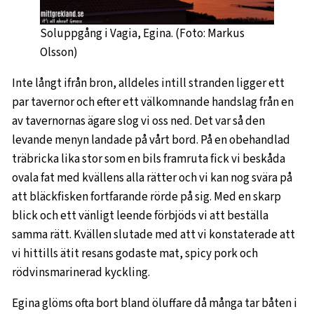
Soluppgång i Vagia, Egina. (Foto: Markus
Olsson)
Inte långt ifrån bron, alldeles intill stranden ligger ett
par tavernor och efter ett välkomnande handslag från en
av tavernornas ägare slog vi oss ned. Det var så den
levande menyn landade på vårt bord. På en obehandlad
träbricka lika stor som en bils framruta fick vi beskåda
ovala fat med kvällens alla rätter och vi kan nog svära på
att bläckfisken fortfarande rörde på sig. Med en skarp
blick och ett vänligt leende förbjöds vi att beställa
samma rätt. Kvällen slutade med att vi konstaterade att
vi hittills ätit resans godaste mat, spicy pork och
rödvinsmarinerad kyckling.
Egina glöms ofta bort bland öluffare då många tar båten i