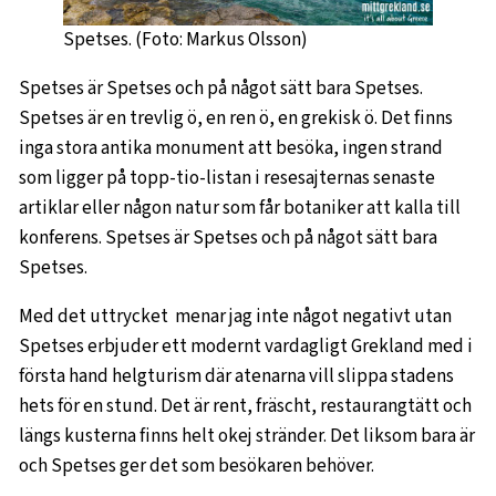
Spetses. (Foto: Markus Olsson)
Spetses är Spetses och på något sätt bara Spetses.
Spetses är en trevlig ö, en ren ö, en grekisk ö. Det finns
inga stora antika monument att besöka, ingen strand
som ligger på topp-tio-listan i resesajternas senaste
artiklar eller någon natur som får botaniker att kalla till
konferens. Spetses är Spetses och på något sätt bara
Spetses.
Med det uttrycket menar jag inte något negativt utan
Spetses erbjuder ett modernt vardagligt Grekland med i
första hand helgturism där atenarna vill slippa stadens
hets för en stund. Det är rent, fräscht, restaurangtätt och
längs kusterna finns helt okej stränder. Det liksom bara är
och Spetses ger det som besökaren behöver.