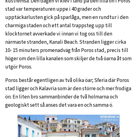
kustremsa. Den dagen vi klev i land på den lilla ön i Poros
stad var temperaturen uppe i 40 grader och
upptäckarlusten gick på sparlåga, men en rundtur i den
charmiga staden och ett antal trappsteg upp till
klocktornet avverkade vi innan vi tog oss till den
närmaste stranden, Kanali Beach. Stranden ligger cirka
10- 15 minuters promenadväg från Poros stad, precis till
höger om den lilla kanalen som skiljer de två öarna åt som
utgör Poros.
Poros består egentligen av två olika öar; Sferia där Poros
stad ligger och Kalavria som är den större och mer frodiga
ön. En liten bro sammanbinder de två holmarna och
geologiskt sett så anses det vara en och samma ö.