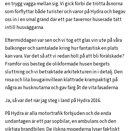
en trygg vagga mellan sig. Vi gick förbi de trötta åsnorna
som förflyttar både turister och varor på Hydra och begav
oss in i en smal gränd där ett par tavernor huserade tätt
intill husväggarna.
Eftermiddagen var sen och vi tog ett glas vin ute på våra
balkonger och samtalade kring hur fantastisk en plats
kan vara. Var det så att vi redan höll på att bli förälskade?
Framför oss besteg de olikformade husen bergets
sluttning och vi betraktade arkitekturen in i detalj. Den
rosa och lila bougainvillean klättrade krampaktigt på
några av husknutarna och gav färg åt de vita fasaderna.
Ja, så var det när jag steg i land på Hydra 2016.
På Hydra är alla motortrafik förbjuden och de enda
undantagen är ett par sopbilar, en ambulans och den
viktiga brandbilen. De ilskna mopederna lyser faktiskt