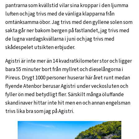
pantrarna som kvällstid vilar sina kroppar i den ljumma
luften och jag trivs med de vänliga klapparna från
omtänksamma öbor. Jag trivs med den gyllene solen som
sakta går ner bakom bergen på fastlandet, jag trivs med
de lugna vardagskvällarna i juni och jag trivs med
skådespelet utsikten erbjuder.
Agistri är inte mer än 14 kvadratkilometer stor och ligger
bara 55 minuter bort från myllret och dieselångorna i
Pireus. Drygt 1000 personer huserar här året runt medan
flyende Atenbor berusar Agistri under veckosluten och
fyller ön med betydligt fler. Särskilt många öluffande
skandinaver hittar inte hit men en och annan engelsman
trivs lika bra som jag på Agistri.