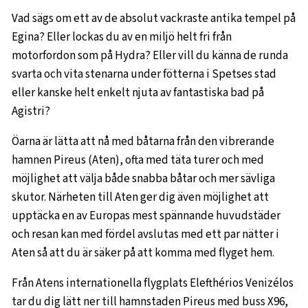
Vad sägs om ett av de absolut vackraste antika tempel på
Egina? Eller lockas du av en miljö helt fri från
motorfordon som på Hydra? Eller vill du känna de runda
svarta och vita stenarna under fötterna i Spetses stad
eller kanske helt enkelt njuta av fantastiska bad på
Agistri?
Öarna är lätta att nå med båtarna från den vibrerande
hamnen Pireus (Aten), ofta med täta turer och med
möjlighet att välja både snabba båtar och mer sävliga
skutor. Närheten till Aten ger dig även möjlighet att
upptäcka en av Europas mest spännande huvudstäder
och resan kan med fördel avslutas med ett par nätter i
Aten så att du är säker på att komma med flyget hem.
Från Atens internationella flygplats Elefthérios Venizélos
tar du dig lätt ner till hamnstaden Pireus med buss X96,