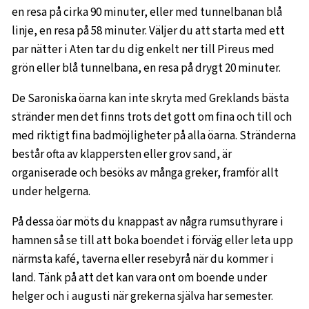
en resa på cirka 90 minuter, eller med tunnelbanan blå
linje, en resa på 58 minuter. Väljer du att starta med ett
par nätter i Aten tar du dig enkelt ner till Pireus med
grön eller blå tunnelbana, en resa på drygt 20 minuter.
De Saroniska öarna kan inte skryta med Greklands bästa
stränder men det finns trots det gott om fina och till och
med riktigt fina badmöjligheter på alla öarna. Stränderna
består ofta av klappersten eller grov sand, är
organiserade och besöks av många greker, framför allt
under helgerna.
På dessa öar möts du knappast av några rumsuthyrare i
hamnen så se till att boka boendet i förväg eller leta upp
närmsta kafé, taverna eller resebyrå när du kommer i
land. Tänk på att det kan vara ont om boende under
helger och i augusti när grekerna själva har semester.