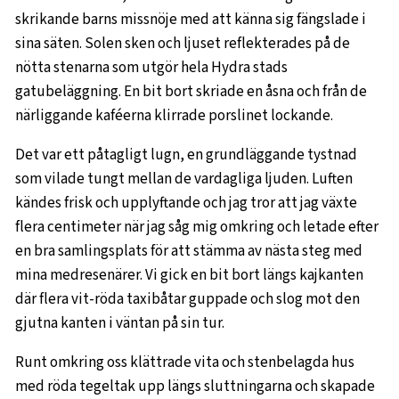
skrikande barns missnöje med att känna sig fängslade i
sina säten. Solen sken och ljuset reflekterades på de
nötta stenarna som utgör hela Hydra stads
gatubeläggning. En bit bort skriade en åsna och från de
närliggande kaféerna klirrade porslinet lockande.
Det var ett påtagligt lugn, en grundläggande tystnad
som vilade tungt mellan de vardagliga ljuden. Luften
kändes frisk och upplyftande och jag tror att jag växte
flera centimeter när jag såg mig omkring och letade efter
en bra samlingsplats för att stämma av nästa steg med
mina medresenärer. Vi gick en bit bort längs kajkanten
där flera vit-röda taxibåtar guppade och slog mot den
gjutna kanten i väntan på sin tur.
Runt omkring oss klättrade vita och stenbelagda hus
med röda tegeltak upp längs sluttningarna och skapade