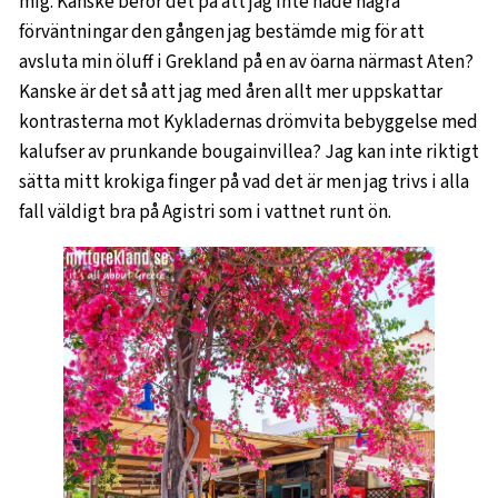
mig. Kanske beror det på att jag inte hade några
förväntningar den gången jag bestämde mig för att
avsluta min öluff i Grekland på en av öarna närmast Aten?
Kanske är det så att jag med åren allt mer uppskattar
kontrasterna mot Kykladernas drömvita bebyggelse med
kalufser av prunkande bougainvillea? Jag kan inte riktigt
sätta mitt krokiga finger på vad det är men jag trivs i alla
fall väldigt bra på Agistri som i vattnet runt ön.