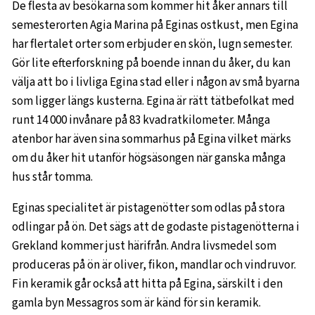
De flesta av besökarna som kommer hit åker annars till
semesterorten Agia Marina på Eginas ostkust, men Egina
har flertalet orter som erbjuder en skön, lugn semester.
Gör lite efterforskning på boende innan du åker, du kan
välja att bo i livliga Egina stad eller i någon av små byarna
som ligger längs kusterna. Egina är rätt tätbefolkat med
runt 14 000 invånare på 83 kvadratkilometer. Många
atenbor har även sina sommarhus på Egina vilket märks
om du åker hit utanför högsäsongen när ganska många
hus står tomma.
Eginas specialitet är pistagenötter som odlas på stora
odlingar på ön. Det sägs att de godaste pistagenötterna i
Grekland kommer just härifrån. Andra livsmedel som
produceras på ön är oliver, fikon, mandlar och vindruvor.
Fin keramik går också att hitta på Egina, särskilt i den
gamla byn Messagros som är känd för sin keramik.