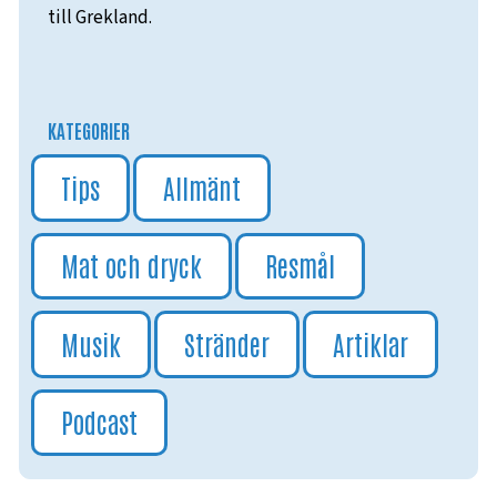
till Grekland.
KATEGORIER
Tips
Allmänt
Mat och dryck
Resmål
Musik
Stränder
Artiklar
Podcast