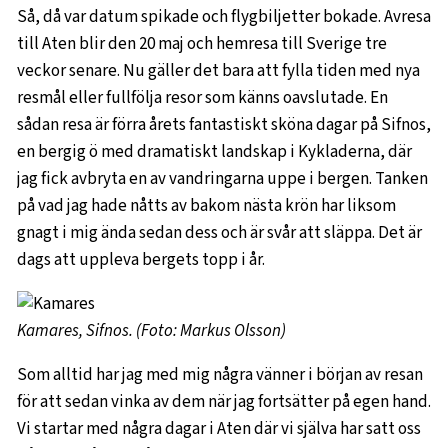
Så, då var datum spikade och flygbiljetter bokade. Avresa
till Aten blir den 20 maj och hemresa till Sverige tre
veckor senare. Nu gäller det bara att fylla tiden med nya
resmål eller fullfölja resor som känns oavslutade. En
sådan resa är förra årets fantastiskt sköna dagar på Sifnos,
en bergig ö med dramatiskt landskap i Kykladerna, där
jag fick avbryta en av vandringarna uppe i bergen. Tanken
på vad jag hade nåtts av bakom nästa krön har liksom
gnagt i mig ända sedan dess och är svår att släppa. Det är
dags att uppleva bergets topp i år.
Kamares, Sifnos. (Foto: Markus Olsson)
Som alltid har jag med mig några vänner i början av resan
för att sedan vinka av dem när jag fortsätter på egen hand.
Vi startar med några dagar i Aten där vi själva har satt oss