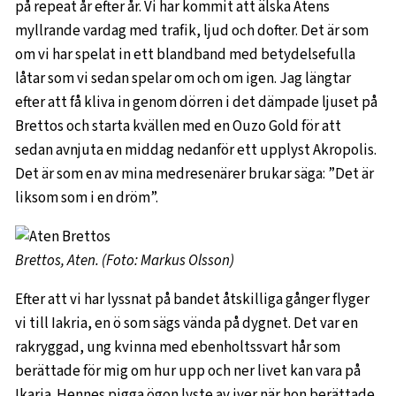
på repeat år efter år. Vi har kommit att älska Atens
myllrande vardag med trafik, ljud och dofter. Det är som
om vi har spelat in ett blandband med betydelsefulla
låtar som vi sedan spelar om och om igen. Jag längtar
efter att få kliva in genom dörren i det dämpade ljuset på
Brettos och starta kvällen med en Ouzo Gold för att
sedan avnjuta en middag nedanför ett upplyst Akropolis.
Det är som en av mina medresenärer brukar säga: ”Det är
liksom som i en dröm”.
Brettos, Aten. (Foto: Markus Olsson)
Efter att vi har lyssnat på bandet åtskilliga gånger flyger
vi till Iakria, en ö som sägs vända på dygnet. Det var en
rakryggad, ung kvinna med ebenholtssvart hår som
berättade för mig om hur upp och ner livet kan vara på
Ikaria. Hennes pigga ögon lyste av iver när hon berättade