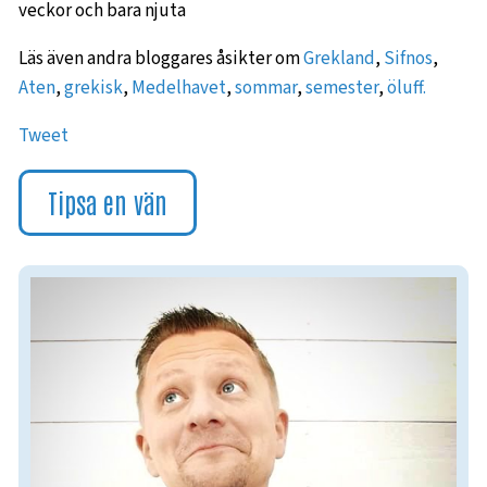
veckor och bara njuta
Läs även andra bloggares åsikter om
Grekland
,
Sifnos
,
Aten
,
grekisk
,
Medelhavet
,
sommar
,
semester
,
öluff.
Tweet
Tipsa en vän