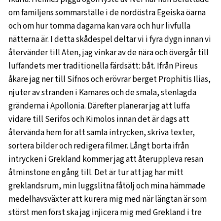
om familjens sommarställe i de nordöstra Egeiska öarna
och om hur tomma dagarna kan vara och hur livfulla
nätterna är. I detta skådespel deltar vi i fyra dygn innan vi
återvänder till Aten, jag vinkar av de nära och övergår till
luffandets mer traditionella färdsätt: båt. Ifrån Pireus
åkare jag ner till Sifnos och erövrar berget Prophitis Ilias,
njuter av stranden i Kamares och de smala, stenlagda
gränderna i Apollonia. Därefter planerar jag att luffa
vidare till Serifos och Kimolos innan det är dags att
återvända hem för att samla intrycken, skriva texter,
sortera bilder och redigera filmer. Långt borta ifrån
intrycken i Grekland kommer jag att återuppleva resan
åtminstone en gång till. Det är tur att jag har mitt
greklandsrum, min luggslitna fåtölj och mina hämmade
medelhavsväxter att kurera mig med när längtan är som
störst men först ska jag injicera mig med Grekland i tre