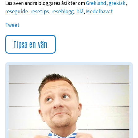
Läs även andra bloggares åsikter om
Grekland
,
grekisk
,
reseguide
,
resetips
,
reseblogg
,
blå
,
Medelhavet.
Tweet
Tipsa en vän