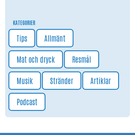
KATEGORIER
Tips
Allmänt
Mat och dryck
Resmål
Musik
Stränder
Artiklar
Podcast