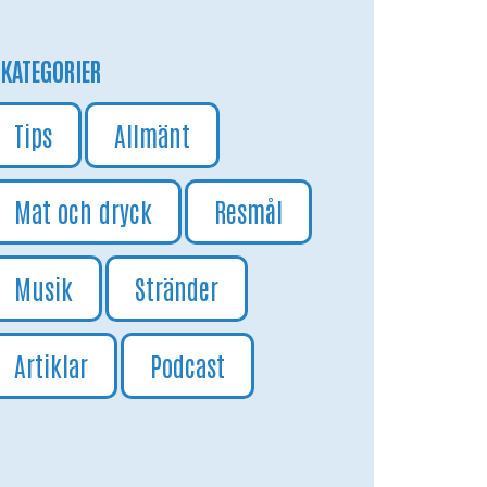
KATEGORIER
Tips
Allmänt
Mat och dryck
Resmål
Musik
Stränder
Artiklar
Podcast