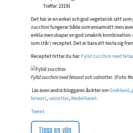
Träffar: 23191
Det här är en enkel och god vegetarisk rätt som 
zucchini fungerar både som ensamrätt men även 
enkla men skapar en god smakrik kombination. Om
som står i receptet. Det är bara att testa sig fra
Receptet hittar du här:
Fylld zucchini med feta
Fylld zucchini med fetaost och valnötter.
(Foto: M
Läs även andra bloggares åsikter om
Grekland
,
fetaost
,
valnötter
,
Medelhavet.
Tweet
Tipsa en vän