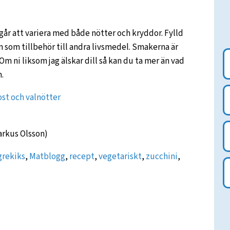
går att variera med både nötter och kryddor. Fylld
som tillbehör till andra livsmedel. Smakerna är
 ni liksom jag älskar dill så kan du ta mer än vad
m.
ost och valnötter
arkus Olsson)
grekiks
,
Matblogg
,
recept
,
vegetariskt
,
zucchini
,