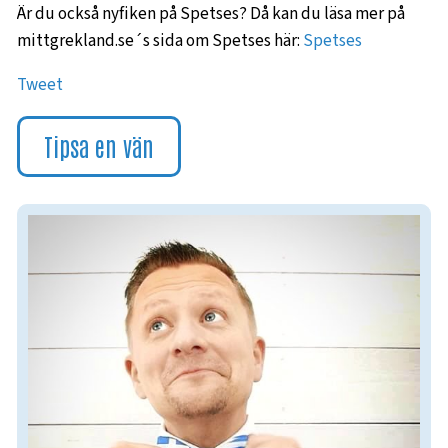
Är du också nyfiken på Spetses? Då kan du läsa mer på
mittgrekland.se´s sida om Spetses här:
Spetses
Tweet
Tipsa en vän