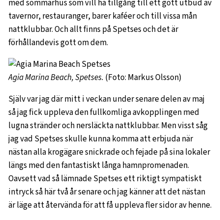
med sommarhus som vill ha tillgång till ett gott utbud av
tavernor, restauranger, barer kaféer och till vissa mån
nattklubbar. Och allt finns på Spetses och det är
förhållandevis gott om dem.
Agia Marina Beach, Spetses.
(Foto: Markus Olsson)
Själv var jag där mitt i veckan under senare delen av maj
så jag fick uppleva den fullkomliga avkopplingen med
lugna stränder och nersläckta nattklubbar. Men visst såg
jag vad Spetses skulle kunna komma att erbjuda när
nästan alla krogägare snickrade och fejade på sina lokaler
längs med den fantastiskt långa hamnpromenaden.
Oavsett vad så lämnade Spetses ett riktigt sympatiskt
intryck så här två år senare och jag känner att det nästan
är läge att återvända för att få uppleva fler sidor av henne.