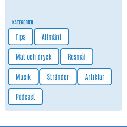
KATEGORIER
Tips
Allmänt
Mat och dryck
Resmål
Musik
Stränder
Artiklar
Podcast