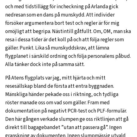
och med tidstillägg för incheckning på Arlanda gick
nedresan som en dans på munskydd. Att individer
försöker argumentera bort test och regler är för mig
omöjligt att begripa. Nästintill gåtfullt. Om, OM, man ska
resa i dessa tider är det koll på och att följa regler som
gäller. Punkt. Lika så munskyddskrav, att lämna
flygplanet i särskild ordning och följa personalens påbud.
Alla tänker dock inte på samma sätt.
På Atens flygplats var jag, mitt hjärta och mitt
resesällskap bland de första att entra byggnaden.
Mänskliga händer pekade oss i riktning, och tydliga
röster manade oss om vad som gäller. Fram med
dokumentation på negativt PCR-test och PLF-formulär.
Den här gången verkade slumpen ge oss riktlinjen att gå
direkt till bagagebandet ”utan att passera gå”. Ingen
granskning av dokumenten. Ingen slumpmässig utvald