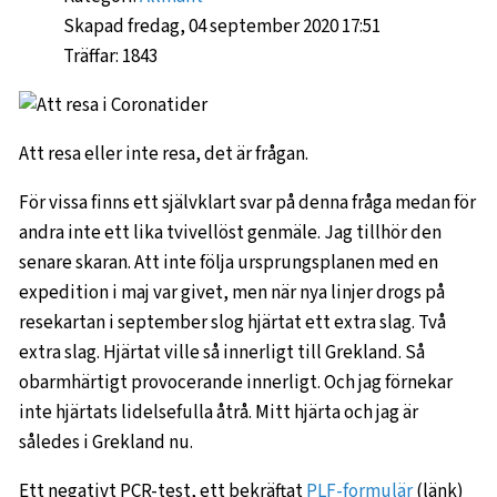
Skapad fredag, 04 september 2020 17:51
Träffar: 1843
Att resa eller inte resa, det är frågan.
För vissa finns ett självklart svar på denna fråga medan för
andra inte ett lika tvivellöst genmäle. Jag tillhör den
senare skaran. Att inte följa ursprungsplanen med en
expedition i maj var givet, men när nya linjer drogs på
resekartan i september slog hjärtat ett extra slag. Två
extra slag. Hjärtat ville så innerligt till Grekland. Så
obarmhärtigt provocerande innerligt. Och jag förnekar
inte hjärtats lidelsefulla åtrå. Mitt hjärta och jag är
således i Grekland nu.
Ett negativt PCR-test, ett bekräftat
PLF-formulär
(länk)