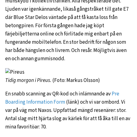
munskydd i kollektivtrafiken. Alla respekterade det.
Ljuden var igenkännande, likaså gångstråket till gate E7
där Blue Star Delos väntade på att få kasta loss från
betongpiren. För första gången hade jag köpt
färjebiljetterna online och förlitade mig enbart på en
fungerande mobiltelefon. En stor bedrift för någon som
har både hängslen och livrem. Och resår. Möjligtvis även
en och annan gummisnodd.
Tidig morgon i Pireus.
(Foto: Markus Olsson)
En snabb scanning av QR-kod och inlämnande av
Pre
Boarding Information Form
(länk) och vi var ombord. Vi
var på väg mot Naxos. Uppfattad mängd resenärer: stor.
Antal slag mitt hjärta slog av kärlek för att få åka till en av
mina favoritöar: 70.