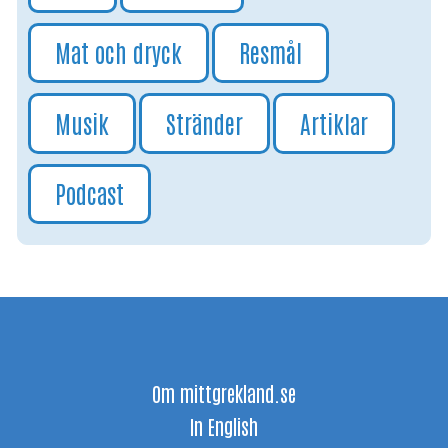
Mat och dryck
Resmål
Musik
Stränder
Artiklar
Podcast
Om mittgrekland.se
In English