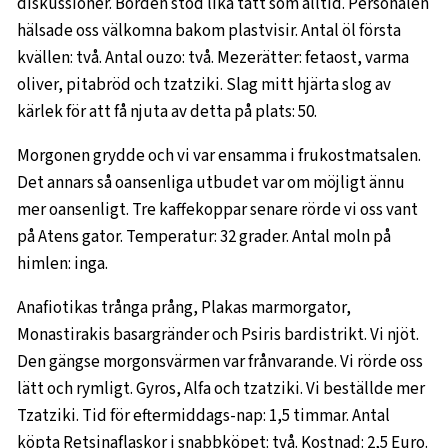
diskussioner. Borden stod lika tätt som alltid. Personalen
hälsade oss välkomna bakom plastvisir. Antal öl första
kvällen: två. Antal ouzo: två. Mezerätter: fetaost, varma
oliver, pitabröd och tzatziki. Slag mitt hjärta slog av
kärlek för att få njuta av detta på plats: 50.
Morgonen grydde och vi var ensamma i frukostmatsalen.
Det annars så oansenliga utbudet var om möjligt ännu
mer oansenligt. Tre kaffekoppar senare rörde vi oss vant
på Atens gator. Temperatur: 32 grader. Antal moln på
himlen: inga.
Anafiotikas trånga prång, Plakas marmorgator,
Monastirakis basargränder och Psiris bardistrikt. Vi njöt.
Den gängse morgonsvärmen var frånvarande. Vi rörde oss
lätt och rymligt. Gyros, Alfa och tzatziki. Vi beställde mer
Tzatziki. Tid för eftermiddags-nap: 1,5 timmar. Antal
köpta Retsinaflaskor i snabbköpet: två. Kostnad: 2,5 Euro.