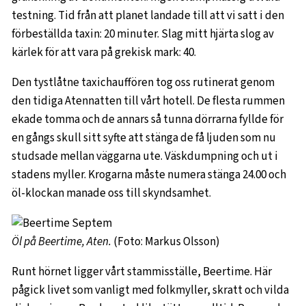
testning. Tid från att planet landade till att vi satt i den
förbeställda taxin: 20 minuter. Slag mitt hjärta slog av
kärlek för att vara på grekisk mark: 40.
Den tystlåtne taxichauffören tog oss rutinerat genom
den tidiga Atennatten till vårt hotell. De flesta rummen
ekade tomma och de annars så tunna dörrarna fyllde för
en gångs skull sitt syfte att stänga de få ljuden som nu
studsade mellan väggarna ute. Väskdumpning och ut i
stadens myller. Krogarna måste numera stänga 24.00 och
öl-klockan manade oss till skyndsamhet.
Öl på Beertime, Aten.
(Foto: Markus Olsson)
Runt hörnet ligger vårt stammisställe, Beertime. Här
pågick livet som vanligt med folkmyller, skratt och vilda