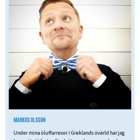
MARKUS OLSSON
Under mina öluffarresor i Greklands övärld har jag