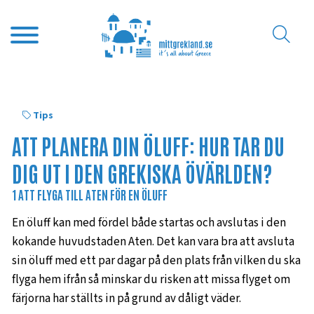
Tips
ATT PLANERA DIN ÖLUFF: HUR TAR DU
DIG UT I DEN GREKISKA ÖVÄRLDEN?
1 ATT FLYGA TILL ATEN FÖR EN ÖLUFF
En öluff kan med fördel både startas och avslutas i den
kokande huvudstaden Aten. Det kan vara bra att avsluta
sin öluff med ett par dagar på den plats från vilken du ska
flyga hem ifrån så minskar du risken att missa flyget om
färjorna har ställts in på grund av dåligt väder.