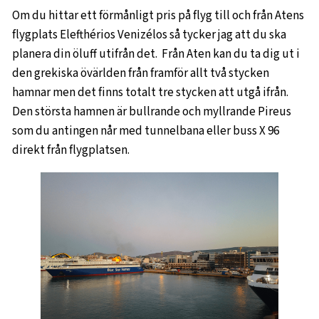
Om du hittar ett förmånligt pris på flyg till och från Atens
flygplats Elefthérios Venizélos så tycker jag att du ska
planera din öluff utifrån det. Från Aten kan du ta dig ut i
den grekiska övärlden från framför allt två stycken
hamnar men det finns totalt tre stycken att utgå ifrån.
Den största hamnen är bullrande och myllrande Pireus
som du antingen når med tunnelbana eller buss X 96
direkt från flygplatsen.