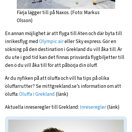
Färja lägger till på Naxos. (Foto: Markus
Olsson)
En annan möjlighet är att flyga till Aten och där byta till
inrikesflyg med
Olympic air
eller Sky express. Gör en
sökning på den destination i Grekland du vill åka till. Är
du ute i god tid kan det finnas prisvärda flygbiljetter till
den ö du vill åka till för att påbörja din öluff.
Är du nyfiken på att öluffa och vill ha tips på olika
öluffarrutter? Se mittgrekland.se’s information om att
öluffa:
Öluffa i Grekland
(länk)
Aktuella inreseregler till Grekland:
Inreseregler
(länk)