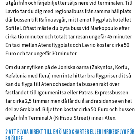
utgå ifrån och färjebiljetter säljs nere vid terminalen. Till
Lavrio tar du dig med regionalbuss från samma hållplats
där bussen till Rafina avgår, mitt emot flygplatshotellet
Sofitel. Oftast måste du byta buss vid Markopoulo efter
cirka tio minuter och totalt tar resan ungefär 45 minuter.
En taxi mellan Atens flygplats och Lavrio kostar cirka 50
Euro och tar ungefär 30 minuter.
Om du är nyfiken på de Joniska öarna (Zakyntos, Korfu,
Kefalonia med flera) men inte hittar bra flygpriser dit så
kan du flyga till Aten och sedan ta bussen rakt över
fastlandet till Igoumenitsa eller Patras. Expressbussen
tar cirka 2,5 timmar men då får du å andra sidan se en hel
del av Grekland. Biljetten kostar cirka 50 Euro och bussen
avgår från Terminal A (Kiffisou Street) inne i Aten.
2 ATT FLYGA DIREKT TILL EN Ö MED CHARTER ELLER INRIKESFLYG FÖR
EN ÖLUFF