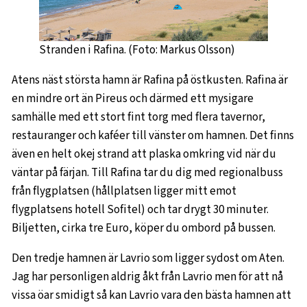
Stranden i Rafina. (Foto: Markus Olsson)
Atens näst största hamn är Rafina på östkusten. Rafina är
en mindre ort än Pireus och därmed ett mysigare
samhälle med ett stort fint torg med flera tavernor,
restauranger och kaféer till vänster om hamnen. Det finns
även en helt okej strand att plaska omkring vid när du
väntar på färjan. Till Rafina tar du dig med regionalbuss
från flygplatsen (hållplatsen ligger mitt emot
flygplatsens hotell Sofitel) och tar drygt 30 minuter.
Biljetten, cirka tre Euro, köper du ombord på bussen.
Den tredje hamnen är Lavrio som ligger sydost om Aten.
Jag har personligen aldrig åkt från Lavrio men för att nå
vissa öar smidigt så kan Lavrio vara den bästa hamnen att