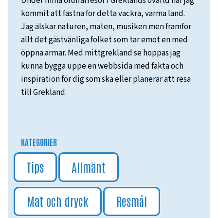
Under mina öluffarresor i Greklands övärld har jag
kommit att fastna för detta vackra, varma land.
Jag älskar naturen, maten, musiken men framför
allt det gästvänliga folket som tar emot en med
öppna armar. Med mittgrekland.se hoppas jag
kunna bygga uppe en webbsida med fakta och
inspiration för dig som ska eller planerar att resa
till Grekland.
KATEGORIER
Tips
Allmänt
Mat och dryck
Resmål