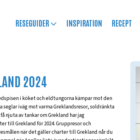
RESEGUIDER
INSPIRATION
RECEPT
KLAND 2024
ar vedspisen i köket och eldtungorna kämpar mot den
na seglar iväg mot varma Greklandsresor, soldränkta
 få njuta av tankar om Grekland har jag
er till Grekland för 2024. Gruppresor och
esmålen när det gäller charter till Grekland når du