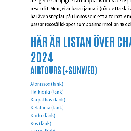
det ger oss möjlighet att upptäcka området Epiru
resor dit. Men, vi är bara i januari (när detta skr
har även sneglat på Limnos som ett alternativ m
passar resesällskapet som spänner mellan 48 och
HÄR ÄR LISTAN ÖVER CH
2024
AIRTOURS (+SUNWEB)
Alonissos (länk)
Halkidiki (länk)
Karpathos (länk)
Kefalonia (länk)
Korfu (länk)
Kos (länk)