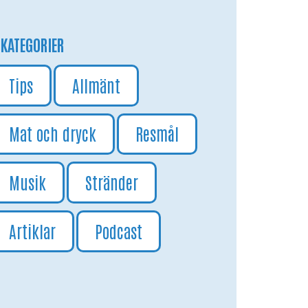
KATEGORIER
Tips
Allmänt
Mat och dryck
Resmål
Musik
Stränder
Artiklar
Podcast