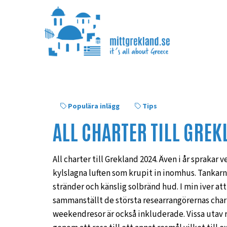
Populära inlägg
Tips
ALL CHARTER TILL GRE
All charter till Grekland 2024. Även i år sprak
kylslagna luften som krupit in inomhus. Tankar
stränder och känslig solbränd hud. I min iver att
sammanställt de största researrangörernas chart
weekendresor är också inkluderade. Vissa utav r