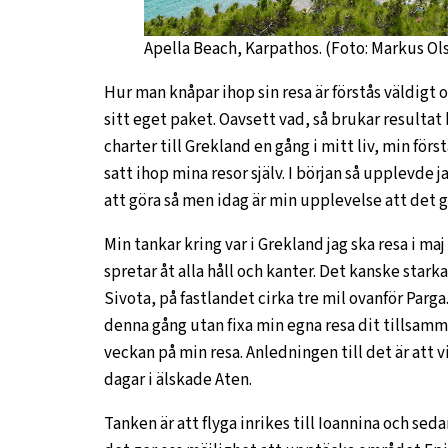
Apella Beach, Karpathos. (Foto: Markus Ol
Hur man knåpar ihop sin resa är förstås väldigt
sitt eget paket. Oavsett vad, så brukar resultat b
charter till Grekland en gång i mitt liv, min först
satt ihop mina resor själv. I början så upplevde 
att göra så men idag är min upplevelse att det 
Min tankar kring var i Grekland jag ska resa i maj
spretar åt alla håll och kanter. Det kanske stark
Sivota, på fastlandet cirka tre mil ovanför Parg
denna gång utan fixa min egna resa dit tillsamm
veckan på min resa. Anledningen till det är att v
dagar i älskade Aten.
Tanken är att flyga inrikes till Ioannina och sedan