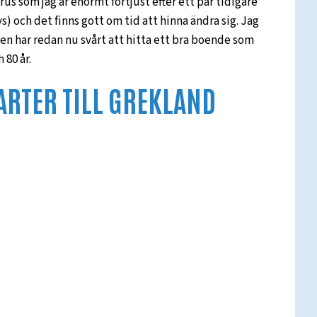
s som jag är enormt förtjust efter ett par tidigare
ivs) och det finns gott om tid att hinna ändra sig. Jag
en har redan nu svårt att hitta ett bra boende som
 80 år.
ARTER TILL GREKLAND