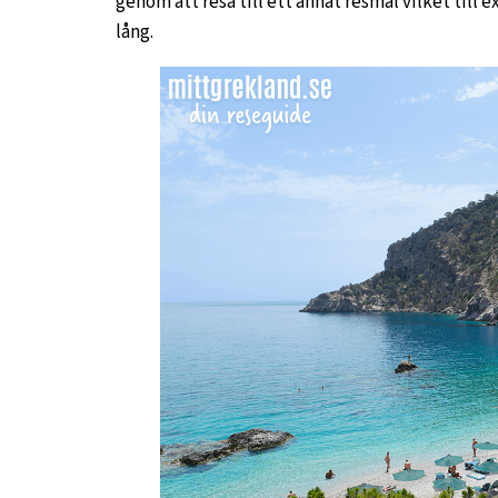
genom att resa till ett annat resmål vilket till 
lång.