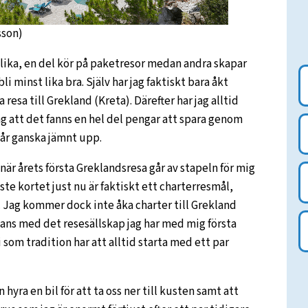
sson)
 olika, en del kör på paketresor medan andra skapar
li minst lika bra. Själv har jag faktiskt bara åkt
a resa till Grekland (Kreta). Därefter har jag alltid
jag att det fanns en hel del pengar att spara genom
går ganska jämnt upp.
 när årets första Greklandsresa går av stapeln för mig
aste kortet just nu är faktiskt ett charterresmål,
a. Jag kommer dock inte åka charter till Grekland
ans med det resesällskap jag har med mig första
i som tradition har att alltid starta med ett par
 hyra en bil för att ta oss ner till kusten samt att