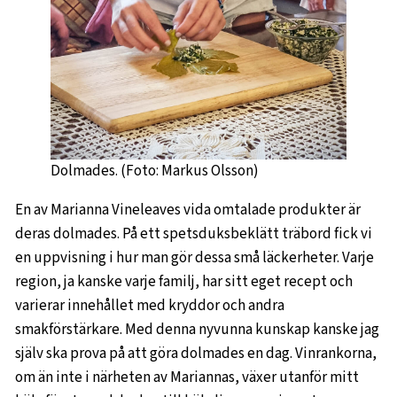
Dolmades. (Foto: Markus Olsson)
En av Marianna Vineleaves vida omtalade produkter är
deras dolmades. På ett spetsduksbeklätt träbord fick vi
en uppvisning i hur man gör dessa små läckerheter. Varje
region, ja kanske varje familj, har sitt eget recept och
varierar innehållet med kryddor och andra
smakförstärkare. Med denna nyvunna kunskap kanske jag
själv ska prova på att göra dolmades en dag. Vinrankorna,
om än inte i närheten av Mariannas, växer utanför mitt