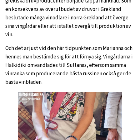
grekiska druvproducenter började tappa marknad. Som
en konsekvens av överutbudet av druvor i Grekland
beslutade många vinodlare i norra Grekland att överge
sina vingårdar eller att istället övergå till produktion av
vin.
Och det är just vid den här tidpunkten som Marianna och
hennes man bestämde sig för att förnya sig. Vingårdarna i
Halkidiki omvandlades till Sultanas, eftersom samma
vinranka som producerar de bästa russinen också ger de
bästa vinbladen.