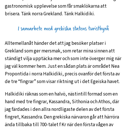
gastronomisk upplevelse som får smaklökarna att
brisera. Tänk norra Grekland. Tänk Halkidiki.
Alltemellanåt händer det att jag besöker platser i
Grekland som ger mersmak, som retar mina sinnen att
ständigt vilja upptäcka mer och som inte överger mig när
jag väl kommer hem. Just en sådan plats är området Nea
Propontida i norra Halkidiki, precis ovanför det första av
de tre “fingrar” som visar riktning ut i det Egeiska havet.
Halkidiki räknas som en halvö, nästintill formad som en
hand med tre fingrar, Kassandra, Sithonia och Athos, där
jag färdades i den allra nordligaste delen av det första
fingret, Kassandra. Den grekiska närvaron går att härröra
ända tillbaka till 700-talet f Kr när den första vågen av