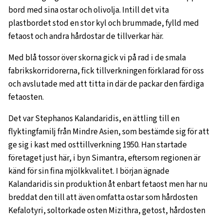
bord med sina ostar och olivolja. Intill det vita
plastbordet stod en stor kyl och brummade, fylld med
fetaost och andra hårdostar de tillverkar här.
Med blå tossor över skorna gick vi på rad i de smala
fabrikskorridorerna, fick tillverkningen förklarad för oss
och avslutade med att titta in där de packar den färdiga
fetaosten.
Det var Stephanos Kalandaridis, en ättling till en
flyktingfamilj från Mindre Asien, som bestämde sig för att
ge sig i kast med osttillverkning 1950. Han startade
företaget just här, i byn Simantra, eftersom regionen är
känd för sin fina mjölkkvalitet. I början ägnade
Kalandaridis sin produktion åt enbart fetaost men har nu
breddat den till att även omfatta ostar som hårdosten
Kefalotyri, soltorkade osten Mizithra, getost, hårdosten