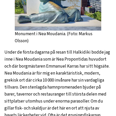
Monument i Nea Moudania. (Foto: Markus
Olsson)
Under de första dagarna på resan till Halkidiki bodde jag
inne i Nea Moudania som är Nea Propontidas huvudort
och där borgmästaren Emmanuel Karras har sitt högsäte.
Nea Moudania är för mig en karaktäristisk, modern,
grekisk ort där cirka 10 000 invånare har sin vardagliga
tillvaro. Den stenlagda hamnpromenaden bjuder på
barer, tavernor och restauranger till största delen med
sittplatser utomhus under enorma parasoller. Om du
gillar fisk- och skaldjur är det här en ort att njuta av
havets läckerheter vid. Ofta är det gryningsfiskarnas