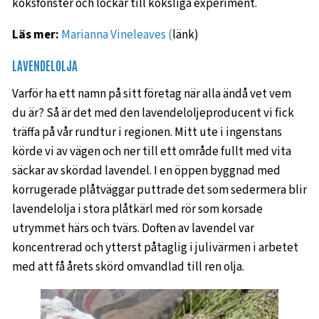
köksfönster och lockar till köksliga experiment.
Läs mer:
Marianna Vineleaves (
länk)
LAVENDELOLJA
Varför ha ett namn på sitt företag när alla ändå vet vem
du är? Så är det med den lavendeloljeproducent vi fick
träffa på vår rundtur i regionen. Mitt ute i ingenstans
körde vi av vägen och ner till ett område fullt med vita
säckar av skördad lavendel. I en öppen byggnad med
korrugerade plåtväggar puttrade det som sedermera blir
lavendelolja i stora plåtkärl med rör som korsade
utrymmet härs och tvärs. Doften av lavendel var
koncentrerad och ytterst påtaglig i julivärmen i arbetet
med att få årets skörd omvandlad till ren olja.