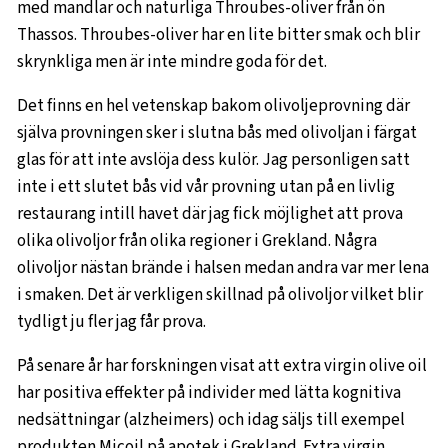
med mandlar och naturliga Throubes-oliver från ön
Thassos. Throubes-oliver har en lite bitter smak och blir
skrynkliga men är inte mindre goda för det.
Det finns en hel vetenskap bakom olivoljeprovning där
själva provningen sker i slutna bås med olivoljan i färgat
glas för att inte avslöja dess kulör. Jag personligen satt
inte i ett slutet bås vid vår provning utan på en livlig
restaurang intill havet där jag fick möjlighet att prova
olika olivoljor från olika regioner i Grekland. Några
olivoljor nästan brände i halsen medan andra var mer lena
i smaken. Det är verkligen skillnad på olivoljor vilket blir
tydligt ju fler jag får prova.
På senare år har forskningen visat att extra virgin olive oil
har positiva effekter på individer med lätta kognitiva
nedsättningar (alzheimers) och idag säljs till exempel
produkten Micoil på apotek i Grekland. Extra virgin